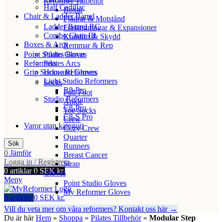
Reformer Tillbehör
Half Cadillac
Boxar
Chair & Ladder Barrel
Fjädrar & Motstånd
Ladder Barrel RC
Förlängningar & Expansioner
Combo Chair III
Komfort & Skydd
Boxes & Arcs
Remmar & Rep
Point Studio Gloves
Pilates Boxar
Reformers
Pilates Arcs
Grip Socks and Gloves
Home Reformers
Light Studio Reformers
Socks
R8-Pro
Full Foot
Studio Reformers
Ankle
C8-Pro
Toe Socks
C8-S Pro
Crew
Varor utan kategori
Cozy Crew
Quarter
Sök
Runners
0
Jämför
Breast Cancer
Logga in / Registrera
Strap
0
artiklar
0
SEK kr.
Gloves
Meny
Point Studio Gloves
My Reformer Gloves
0
artiklar
0
SEK kr.
Vill du veta mer om våra reformers? Kontakt oss här →
Du är här
Hem
»
Shoppa
»
Pilates Tillbehör
»
Modular Step