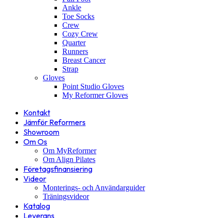
Ankle
Toe Socks
Crew
Cozy Crew
Quarter
Runners
Breast Cancer
Strap
Gloves
Point Studio Gloves
My Reformer Gloves
Kontakt
Jämför Reformers
Showroom
Om Os
Om MyReformer
Om Align Pilates
Företagsfinansiering
Videor
Monterings- och Användarguider
Träningsvideor
Katalog
Leverans