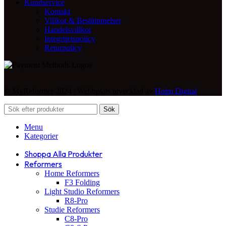
Kundservice
Kontakt
Villkor & Bestämmelser
Handelsvillkor
Integritetspolicy
Returpolicy
© MyReformer 2024 | Webbplats utvecklad av
Holm Digital
Sök
Menu
Kategorier
Shoppa Alla Produkter
Reformers
Home Reformers
F3 Folding
Light Studio Reformers
R8-Pro
Studie Reformers
C8-Pro