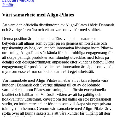
Lägg till i varukorg
Jämför
Vårt samarbete med Align-Pilates
Att vara den officiella distributören av Align-Pilates i både Danmark
och Sverige är en ära och ett ansvar som vi bär med stolthet.
Denna position är inte bara ett affärsavtal, utan snarare en
betydelsefull allians som bygger på en gemensam förståelse och
uppskattning av hög kvalitet och innovativa lösningar inom Pilates-
utrustning. Align-Pilates är kända för sitt orubbliga engagemang för
att skapa pålitliga produkter som ständigt utvecklas med fokus på
detaljer och designförfiningar, anpassade efter kundens behov. Detta
engagemang för produktkvalitet och innovation är något som vi på
myreformer.se värnar om och delar i vårt eget arbetssätt.
Vårt samarbete med Align-Pilates innebär att vi kan erbjuda våra
kunder i Danmark och Sverige tillgång till ett av de ledande
varumärkena inom Pilates-utrustning, känt för sin exceptionella
kvalitet och hållbarhet. Vi förstår vikten av att ha pålitlig och
högkvalitativ utrustning, oavsett om det gäller en stor professionell
studio, en intim retreat eller för dem som vill skapa sitt eget privata
träningsrum hemma. Genom vårt samarbete med Align-Pilates är vi
stolta över att kunna säkerställa att våra kunder får tillgång till den