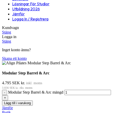
Lösningar För Studior
Utbildning 2026
Jämför
Logga In / Registrera
Kundvagn
Stäng
Logga in
Stäng
Inget konto ännu?
Skapa ett konto
Modular Step Barrel & Arc
4.795
SEK kr.
inkl. moms
3.836
SEK kr.
eks. moms
Modular Step Barrel & Arc mängd
Lägg till i varukorg
Jämför
Butik