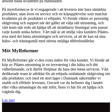
absolut bästa kvaliteten på marknaden.
På myreformer.se är vi engagerade i att leverera inte bara utmärkta
produkter, utan även en service och en köpupplevelse som matchar
kvaliteten på de produkter vi erbjuder. Vi förstår vikten av personlig
rådgivning och support när det gäller att välja rätt utrustning, och
vårt team står redo att hjälpa till att skräddarsy lösningar som passar
varje kunds unika behov. Vårt mål är att stödja våra kunders Pilates-
resa med det bästa utrustningen och servicen, så att de kan nå sina
hälso- och träningsmål med största möjliga tillfredsställelse.
Möt MyReformer
På MyReformer går vi den extra milen för våra kunder. Vi förstår att
köp av Pilates-utrustning är en investering i din hälsa och ditt
välbefinnande, och därför förtjänar du bara den bästa servicen. Vårt
dedikerade team är utbildat för att erbjuda omfattande rådgivning om
alla produkter, och med ett stort lager i Danmark säkerställer vi
snabb och effektiv leverans. Oavsett var du befinner dig i landet
eller vilka utmaningar du står inför, finns vi här för att hjälpa och
vägleda dig.
Läs mer