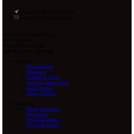
Glerupvej 7B, 2610 Rødovre
Email: info@myreformer.se
HOUSE OF GRITTY ApS
CVR 33352530
Bagsværddal 13, 1 sal
2880 Bagsværd - Denmark
Kategorier
Alla Produkter
Reformers
Cadillac & Tower
Chair & Ladder Barrel
Boxes & Arcs
Pilates Tillbehör
Navigation
Jämför Reformers
Showroom
Om Align Pilates
Om MyReformer