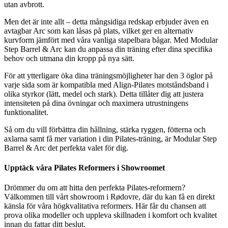
utan avbrott.
Men det är inte allt – detta mångsidiga redskap erbjuder även en
avtagbar Arc som kan låsas på plats, vilket ger en alternativ
kurvform jämfört med våra vanliga stapelbara bågar. Med Modular
Step Barrel & Arc kan du anpassa din träning efter dina specifika
behov och utmana din kropp på nya sätt.
För att ytterligare öka dina träningsmöjligheter har den 3 öglor på
varje sida som är kompatibla med Align-Pilates motståndsband i
olika styrkor (lätt, medel och stark). Detta tillåter dig att justera
intensiteten på dina övningar och maximera utrustningens
funktionalitet.
Så om du vill förbättra din hållning, stärka ryggen, fötterna och
axlarna samt få mer variation i din Pilates-träning, är Modular Step
Barrel & Arc det perfekta valet för dig.
Upptäck våra Pilates Reformers i Showroomet
Drömmer du om att hitta den perfekta Pilates-reformern?
Välkommen till vårt showroom i Rødovre, där du kan få en direkt
känsla för våra högkvalitativa reformers. Här får du chansen att
prova olika modeller och uppleva skillnaden i komfort och kvalitet
innan du fattar ditt beslut.