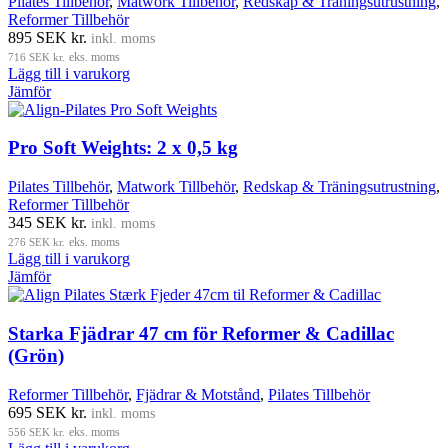
Pilates Tillbehör
,
Matwork Tillbehör
,
Redskap & Träningsutrustning
,
Reformer Tillbehör
895
SEK kr.
inkl. moms
716
SEK kr.
eks. moms
Lägg till i varukorg
Jämför
Pro Soft Weights: 2 x 0,5 kg
Pilates Tillbehör
,
Matwork Tillbehör
,
Redskap & Träningsutrustning
,
Reformer Tillbehör
345
SEK kr.
inkl. moms
276
SEK kr.
eks. moms
Lägg till i varukorg
Jämför
Starka Fjädrar 47 cm för Reformer & Cadillac
(Grön)
Reformer Tillbehör
,
Fjädrar & Motstånd
,
Pilates Tillbehör
695
SEK kr.
inkl. moms
556
SEK kr.
eks. moms