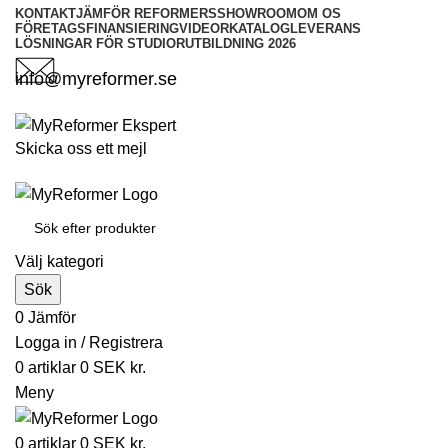
KONTAKT
JÄMFÖR REFORMERS
SHOWROOM
OM OS
FÖRETAGSFINANSIERING
VIDEOR
KATALOG
LEVERANS
LÖSNINGAR FÖR STUDIOR
UTBILDNING 2026
info@myreformer.se
Skicka oss ett mejl
Välj kategori
Sök
0
Jämför
Logga in / Registrera
0
artiklar
0
SEK kr.
Meny
0
artiklar
0
SEK kr.