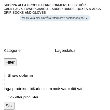
SHOPPA ALLA PRODUKTER
REFORMERS
TILLBEHÖR
CADILLAC & TOWER
CHAIR & LADDER BARREL
BOXES & ARCS
GRIP SOCKS AND GLOVES
Vill du veta mer om våra reformers? Kontakt oss här →
Flow
Kategorier
Lagerstatus
Filter
Förverkliga dina drömmar!
Show column
Vi finns här för att hjälpa dig – och glöm inte att vi erbjuder flera
Inga produkter hittades som motsvarar ditt val.
finansieringsmöjligheter för både privatpersoner och företag.
Sök