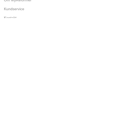
Om MyReformer
Kundservice
Kontakt
Villkor & Bestämmelser
Handelsvillkor
Integritetspolicy
Returpolicy
© MyReformer 2024 | Webbplats utvecklad av
Holm Digital
Butik
Filter
0
artiklar
Vagn
Mitt konto