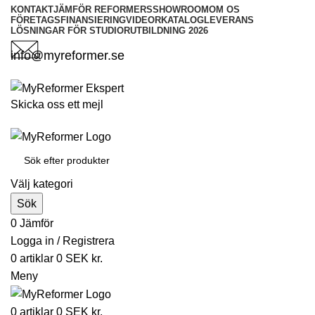
KONTAKT
JÄMFÖR REFORMERS
SHOWROOM
OM OS
FÖRETAGSFINANSIERING
VIDEOR
KATALOG
LEVERANS
LÖSNINGAR FÖR STUDIOR
UTBILDNING 2026
info@myreformer.se
Skicka oss ett mejl
Välj kategori
Sök
0
Jämför
Logga in / Registrera
0
artiklar
0
SEK kr.
Meny
0
artiklar
0
SEK kr.