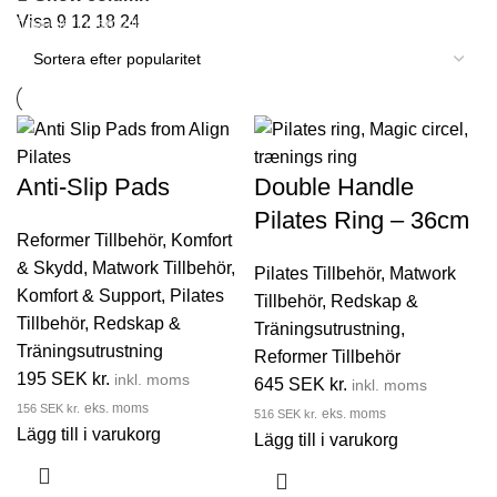
Visa
9
12
18
24
finansieringsmöjligheter för både privatpersoner och företag.
Anti-Slip Pads
Double Handle
Pilates Ring – 36cm
Reformer Tillbehör
,
Komfort
& Skydd
,
Matwork Tillbehör
,
Pilates Tillbehör
,
Matwork
Komfort & Support
,
Pilates
Tillbehör
,
Redskap &
Tillbehör
,
Redskap &
Träningsutrustning
,
Träningsutrustning
Reformer Tillbehör
195
SEK kr.
inkl. moms
645
SEK kr.
inkl. moms
156
SEK kr.
eks. moms
516
SEK kr.
eks. moms
Lägg till i varukorg
Lägg till i varukorg