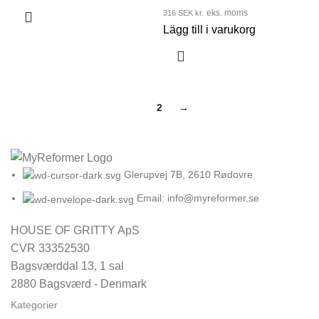
316
SEK kr.
eks. moms
Lägg till i varukorg
1
2
→
Glerupvej 7B, 2610 Rødovre
Email: info@myreformer.se
HOUSE OF GRITTY ApS
CVR 33352530
Bagsværddal 13, 1 sal
2880 Bagsværd - Denmark
Kategorier