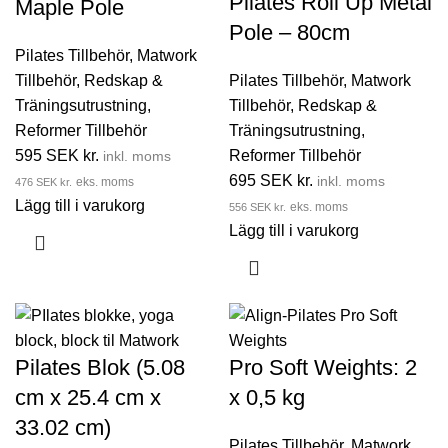
Pilates Roll Up Metal
Maple Pole
Pole – 80cm
Pilates Tillbehör
,
Matwork
Tillbehör
,
Redskap &
Pilates Tillbehör
,
Matwork
Träningsutrustning
,
Tillbehör
,
Redskap &
Reformer Tillbehör
Träningsutrustning
,
595
SEK kr.
Reformer Tillbehör
inkl. moms
695
SEK kr.
inkl. moms
476
SEK kr.
eks. moms
Lägg till i varukorg
556
SEK kr.
eks. moms
Lägg till i varukorg
Pilates Blok (5.08
Pro Soft Weights: 2
cm x 25.4 cm x
x 0,5 kg
33.02 cm)
Pilates Tillbehör
,
Matwork