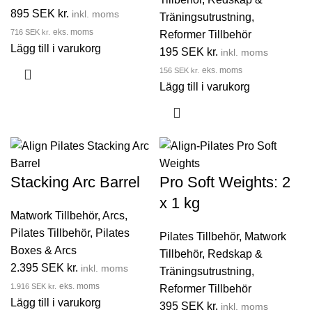
895
SEK kr.
inkl. moms
Träningsutrustning
,
716
SEK kr.
eks. moms
Reformer Tillbehör
Lägg till i varukorg
195
SEK kr.
inkl. moms
156
SEK kr.
eks. moms
Lägg till i varukorg
Stacking Arc Barrel
Pro Soft Weights: 2
x 1 kg
Matwork Tillbehör
,
Arcs
,
Pilates Tillbehör
,
Pilates
Pilates Tillbehör
,
Matwork
Boxes & Arcs
Tillbehör
,
Redskap &
2.395
SEK kr.
inkl. moms
Träningsutrustning
,
1.916
SEK kr.
eks. moms
Reformer Tillbehör
Lägg till i varukorg
395
SEK kr.
inkl. moms