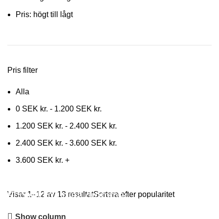
Pris: högt till lågt
Pris filter
Alla
0
SEK kr.
-
1.200
SEK kr.
1.200
SEK kr.
-
2.400
SEK kr.
2.400
SEK kr.
-
3.600
SEK kr.
3.600
SEK kr.
+
Förverkliga dina drömmar!
Visar 1–12 av 13 resultat
Sortera efter popularitet
Show column
Vi finns här för att hjälpa dig – och glöm inte att vi erbjuder flera