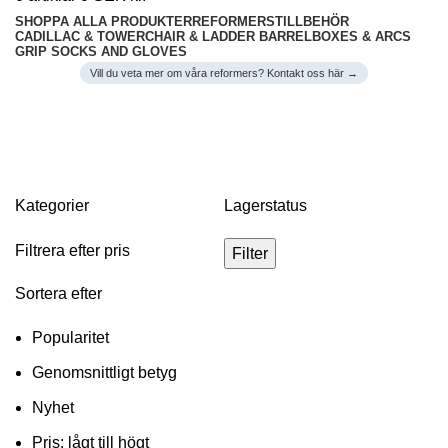
SHOPPA ALLA PRODUKTER
REFORMERS
TILLBEHÖR
CADILLAC & TOWER
CHAIR & LADDER BARREL
BOXES & ARCS
GRIP SOCKS AND GLOVES
Vill du veta mer om våra reformers? Kontakt oss här →
Matwork Tillbehör
Kategorier
Lagerstatus
Filtrera efter pris
Filter
Sortera efter
Popularitet
Genomsnittligt betyg
Nyhet
Pris: lågt till högt