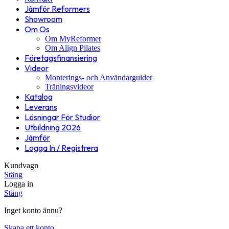
Jämför Reformers
Showroom
Om Os
Om MyReformer
Om Align Pilates
Företagsfinansiering
Videor
Monterings- och Användarguider
Träningsvideor
Katalog
Leverans
Lösningar För Studior
Utbildning 2026
Jämför
Logga In / Registrera
Kundvagn
Stäng
Logga in
Stäng
Inget konto ännu?
Skapa ett konto