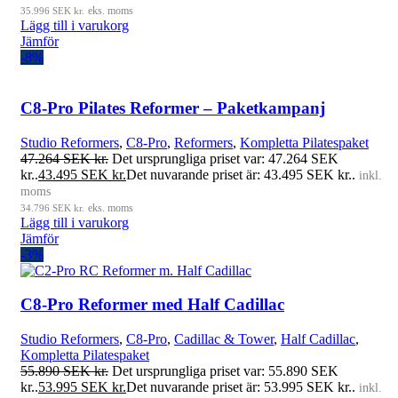
35.996
SEK kr.
eks. moms
Lägg till i varukorg
Jämför
-8%
C8-Pro Pilates Reformer – Paketkampanj
Studio Reformers
,
C8-Pro
,
Reformers
,
Kompletta Pilatespaket
47.264
SEK kr.
Det ursprungliga priset var: 47.264 SEK
kr..
43.495
SEK kr.
Det nuvarande priset är: 43.495 SEK kr..
inkl.
moms
34.796
SEK kr.
eks. moms
Lägg till i varukorg
Jämför
-3%
C8-Pro Reformer med Half Cadillac
Studio Reformers
,
C8-Pro
,
Cadillac & Tower
,
Half Cadillac
,
Kompletta Pilatespaket
55.890
SEK kr.
Det ursprungliga priset var: 55.890 SEK
kr..
53.995
SEK kr.
Det nuvarande priset är: 53.995 SEK kr..
inkl.