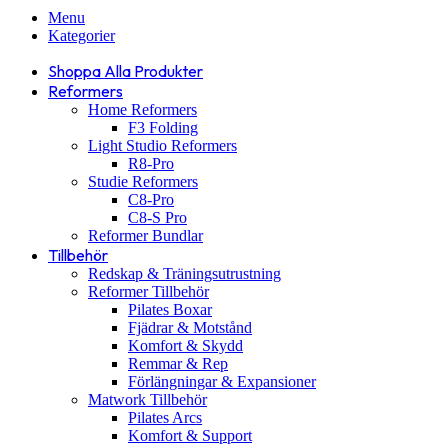
Menu
Kategorier
Shoppa Alla Produkter
Reformers
Home Reformers
F3 Folding
Light Studio Reformers
R8-Pro
Studie Reformers
C8-Pro
C8-S Pro
Reformer Bundlar
Tillbehör
Redskap & Träningsutrustning
Reformer Tillbehör
Pilates Boxar
Fjädrar & Motstånd
Komfort & Skydd
Remmar & Rep
Förlängningar & Expansioner
Matwork Tillbehör
Pilates Arcs
Komfort & Support