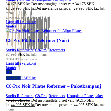
34.175
SEK kr.
Det ursprungliga priset var: 34.175 SEK
kr..
29.995
SEK kr.
Det nuvarande priset är: 29.995 SEK kr..
inkl.
moms
23.996
SEK kr.
eks. moms
Lägg till i varukorg
Jämför
C8-Pro Pilates Reformer (Noir)
Studio Reformers
,
C8-Pro
,
Reformers
37.995
SEK kr.
inkl. moms
30.396
SEK kr.
eks. moms
Lägg till i varukorg
Jämför
-9%
0
artiklar
0
SEK kr.
C8-Pro Noir Pilates Reformer – Paketkampanj
Studio Reformers
,
C8-Pro
,
Reformers
,
Kompletta Pilatespaket
49.215
SEK kr.
Det ursprungliga priset var: 49.215 SEK
kr..
44.995
SEK kr.
Det nuvarande priset är: 44.995 SEK kr..
inkl.
moms