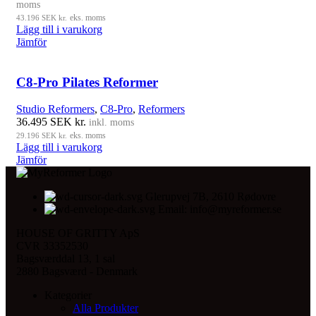
moms
43.196
SEK kr.
eks. moms
Lägg till i varukorg
Jämför
C8-Pro Pilates Reformer
Studio Reformers
,
C8-Pro
,
Reformers
36.495
SEK kr.
inkl. moms
29.196
SEK kr.
eks. moms
Lägg till i varukorg
Jämför
Glerupvej 7B, 2610 Rødovre
Email: info@myreformer.se
HOUSE OF GRITTY ApS
CVR 33352530
Bagsværddal 13, 1 sal
2880 Bagsværd - Denmark
Kategorier
Alla Produkter