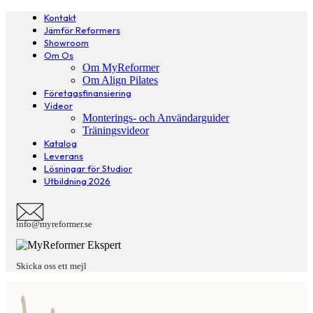
Kontakt
Jämför Reformers
Showroom
Om Os
Om MyReformer
Om Align Pilates
Företagsfinansiering
Videor
Monterings- och Användarguider
Träningsvideor
Katalog
Leverans
Lösningar för Studior
Utbildning 2026
info@myreformer.se
Skicka oss ett mejl