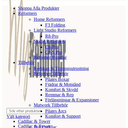
Shoppa Alla Produkter
Reformers
Home Reformers
F3 Folding
Light Studio Reformers
R8-Pro
Studie Reformers
C8-Pro
C8-S Pro
Reformer Bundlar
Tillbehör
Redskap & Träningsutrustning
Reformer Tillbehör
Pilates Boxar
Fjädrar & Motstånd
Komfort & Skydd
Remmar & Rep
Förlängningar & Expansioner
Matwork Tillbehör
Pilates Arcs
Komfort & Support
Välj kategori
Cadillac & Tower
Cadillac & Tower
Full Cadillac