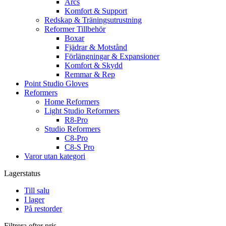
Arcs
Komfort & Support
Redskap & Träningsutrustning
Reformer Tillbehör
Boxar
Fjädrar & Motstånd
Förlängningar & Expansioner
Komfort & Skydd
Remmar & Rep
Point Studio Gloves
Reformers
Home Reformers
Light Studio Reformers
R8-Pro
Studio Reformers
C8-Pro
C8-S Pro
Varor utan kategori
Lagerstatus
Till salu
I lager
På restorder
Filtrera efter pris