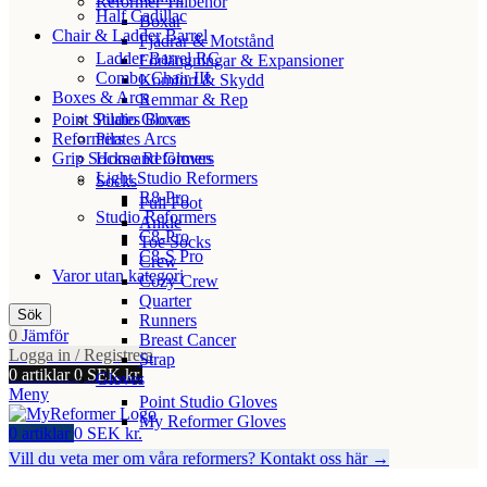
Reformer Tillbehör
Half Cadillac
Boxar
Chair & Ladder Barrel
Fjädrar & Motstånd
Ladder Barrel RC
Förlängningar & Expansioner
Combo Chair III
Komfort & Skydd
Boxes & Arcs
Remmar & Rep
Point Studio Gloves
Pilates Boxar
Reformers
Pilates Arcs
Grip Socks and Gloves
Home Reformers
Light Studio Reformers
Socks
R8-Pro
Full Foot
Studio Reformers
Ankle
C8-Pro
Toe Socks
C8-S Pro
Crew
Varor utan kategori
Cozy Crew
Quarter
Sök
Runners
0
Jämför
Breast Cancer
Logga in / Registrera
Strap
0
artiklar
0
SEK kr.
Gloves
Meny
Point Studio Gloves
My Reformer Gloves
0
artiklar
0
SEK kr.
Vill du veta mer om våra reformers? Kontakt oss här →