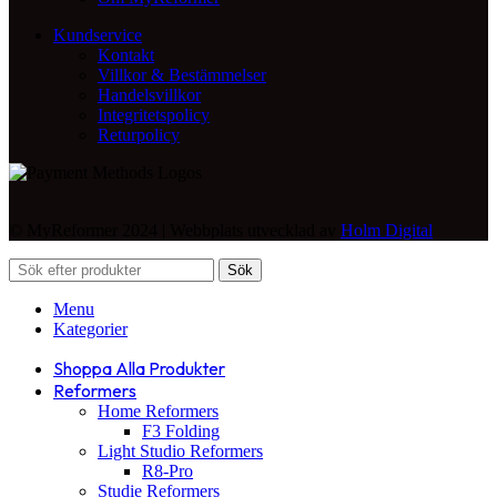
Kundservice
Kontakt
Villkor & Bestämmelser
Handelsvillkor
Integritetspolicy
Returpolicy
© MyReformer 2024 | Webbplats utvecklad av
Holm Digital
Sök
Menu
Kategorier
Shoppa Alla Produkter
Reformers
Home Reformers
F3 Folding
Light Studio Reformers
R8-Pro
Studie Reformers