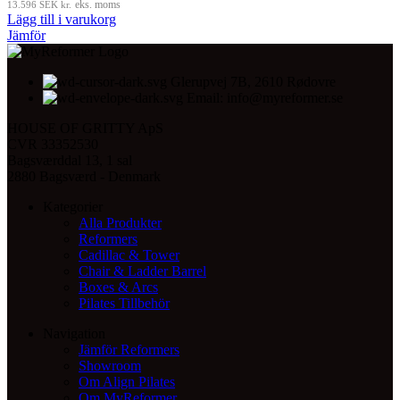
13.596
SEK kr.
eks. moms
Lägg till i varukorg
Jämför
Glerupvej 7B, 2610 Rødovre
Email: info@myreformer.se
HOUSE OF GRITTY ApS
CVR 33352530
Bagsværddal 13, 1 sal
2880 Bagsværd - Denmark
Kategorier
Alla Produkter
Reformers
Cadillac & Tower
Chair & Ladder Barrel
Boxes & Arcs
Pilates Tillbehör
Navigation
Jämför Reformers
Showroom
Om Align Pilates
Om MyReformer