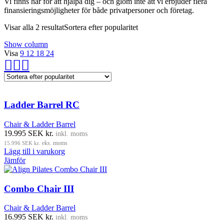
Vi finns här för att hjälpa dig – och glöm inte att vi erbjuder flera
finansieringsmöjligheter för både privatpersoner och företag.
Visar alla 2 resultat
Sortera efter popularitet
Show column
Visa
9
12
18
24
Ladder Barrel RC
Chair & Ladder Barrel
19.995
SEK kr.
inkl. moms
15.996
SEK kr.
eks. moms
Lägg till i varukorg
Jämför
Combo Chair III
Chair & Ladder Barrel
16.995
SEK kr.
inkl. moms