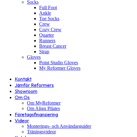
Socks
Full Foot
Ankle
Toe Socks
Crew
Cozy Crew
Quarter
Runners
Breast Cancer
Strap
Gloves
Point Studio Gloves
My Reformer Gloves
Kontakt
Jämför Reformers
Showroom
Om Os
Om MyReformer
Om Align Pilates
Företagsfinansiering
Videor
Monterings- och Användarguider
Träningsvideor