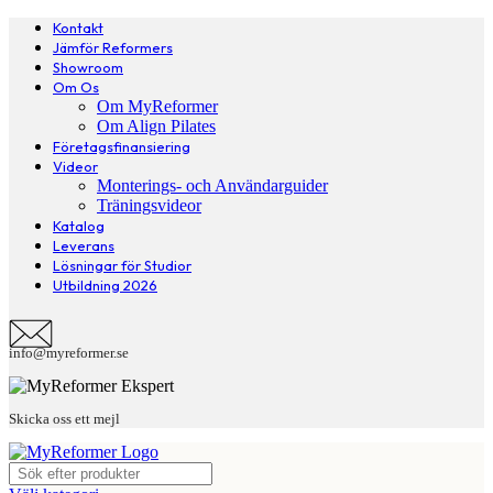
Kontakt
Jämför Reformers
Showroom
Om Os
Om MyReformer
Om Align Pilates
Företagsfinansiering
Videor
Monterings- och Användarguider
Träningsvideor
Katalog
Leverans
Lösningar för Studior
Utbildning 2026
info@myreformer.se
Skicka oss ett mejl