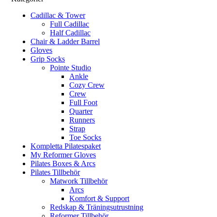
Cadillac & Tower
Full Cadillac
Half Cadillac
Chair & Ladder Barrel
Gloves
Grip Socks
Pointe Studio
Ankle
Cozy Crew
Crew
Full Foot
Quarter
Runners
Strap
Toe Socks
Kompletta Pilatespaket
My Reformer Gloves
Pilates Boxes & Arcs
Pilates Tillbehör
Matwork Tillbehör
Arcs
Komfort & Support
Redskap & Träningsutrustning
Reformer Tillbehör