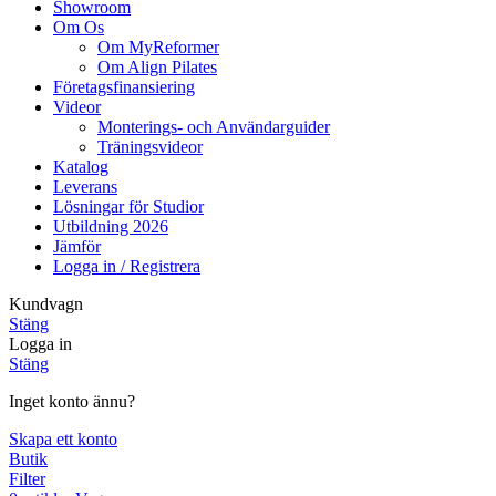
Showroom
Om Os
Om MyReformer
Om Align Pilates
Företagsfinansiering
Videor
Monterings- och Användarguider
Träningsvideor
Katalog
Leverans
Lösningar för Studior
Utbildning 2026
Jämför
Logga in / Registrera
Kundvagn
Stäng
Logga in
Stäng
Inget konto ännu?
Skapa ett konto
Butik
Filter