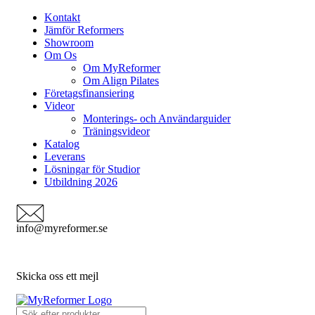
Kontakt
Jämför Reformers
Showroom
Om Os
Om MyReformer
Om Align Pilates
Företagsfinansiering
Videor
Monterings- och Användarguider
Träningsvideor
Katalog
Leverans
Lösningar för Studior
Utbildning 2026
info@myreformer.se
Skicka oss ett mejl