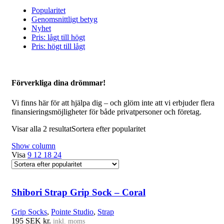
Popularitet
Genomsnittligt betyg
Nyhet
Pris: lågt till högt
Pris: högt till lågt
Förverkliga dina drömmar!
Vi finns här för att hjälpa dig – och glöm inte att vi erbjuder flera
finansieringsmöjligheter för både privatpersoner och företag.
Visar alla 2 resultat
Sortera efter popularitet
Show column
Visa
9
12
18
24
Shibori Strap Grip Sock – Coral
Grip Socks
,
Pointe Studio
,
Strap
195
SEK kr.
inkl. moms