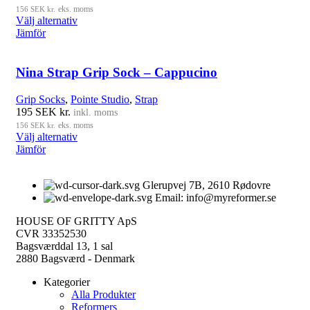
156
SEK kr.
eks. moms
Välj alternativ
Jämför
Nina Strap Grip Sock – Cappucino
Grip Socks
,
Pointe Studio
,
Strap
195
SEK kr.
inkl. moms
156
SEK kr.
eks. moms
Välj alternativ
Jämför
Glerupvej 7B, 2610 Rødovre
Email: info@myreformer.se
HOUSE OF GRITTY ApS
CVR 33352530
Bagsværddal 13, 1 sal
2880 Bagsværd - Denmark
Kategorier
Alla Produkter
Reformers