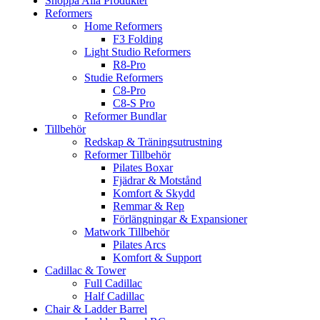
Shoppa Alla Produkter
Reformers
Home Reformers
F3 Folding
Light Studio Reformers
R8-Pro
Studie Reformers
C8-Pro
C8-S Pro
Reformer Bundlar
Tillbehör
Redskap & Träningsutrustning
Reformer Tillbehör
Pilates Boxar
Fjädrar & Motstånd
Komfort & Skydd
Remmar & Rep
Förlängningar & Expansioner
Matwork Tillbehör
Pilates Arcs
Komfort & Support
Cadillac & Tower
Full Cadillac
Half Cadillac
Chair & Ladder Barrel