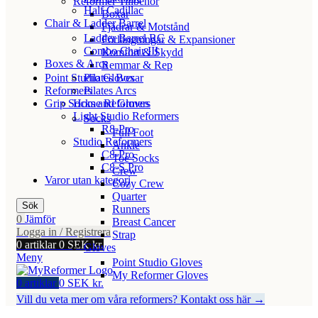
Reformer Tillbehör
Half Cadillac
Boxar
Chair & Ladder Barrel
Fjädrar & Motstånd
Ladder Barrel RC
Förlängningar & Expansioner
Combo Chair III
Komfort & Skydd
Boxes & Arcs
Remmar & Rep
Point Studio Gloves
Pilates Boxar
Reformers
Pilates Arcs
Grip Socks and Gloves
Home Reformers
Light Studio Reformers
Socks
R8-Pro
Full Foot
Studio Reformers
Ankle
C8-Pro
Toe Socks
C8-S Pro
Crew
Varor utan kategori
Cozy Crew
Quarter
Sök
Runners
0
Jämför
Breast Cancer
Logga in / Registrera
Strap
0
artiklar
0
SEK kr.
Gloves
Meny
Point Studio Gloves
My Reformer Gloves
0
artiklar
0
SEK kr.
Vill du veta mer om våra reformers? Kontakt oss här →