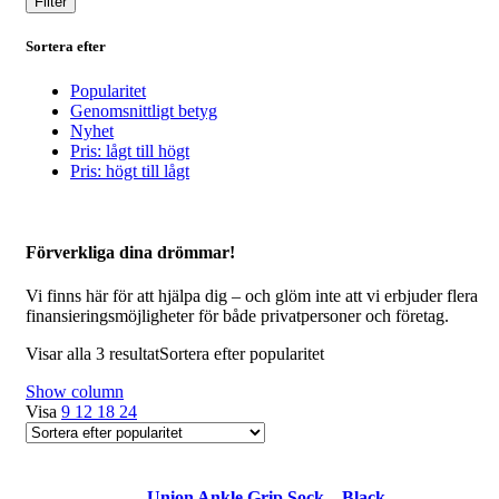
Filter
Sortera efter
Popularitet
Genomsnittligt betyg
Nyhet
Pris: lågt till högt
Pris: högt till lågt
Förverkliga dina drömmar!
Vi finns här för att hjälpa dig – och glöm inte att vi erbjuder flera
finansieringsmöjligheter för både privatpersoner och företag.
Visar alla 3 resultat
Sortera efter popularitet
Show column
Visa
9
12
18
24
Union Ankle Grip Sock – Black