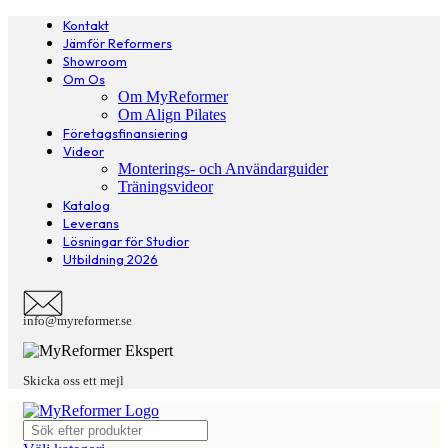
Kontakt
Jämför Reformers
Showroom
Om Os
Om MyReformer
Om Align Pilates
Företagsfinansiering
Videor
Monterings- och Användarguider
Träningsvideor
Katalog
Leverans
Lösningar för Studior
Utbildning 2026
info@myreformer.se
Skicka oss ett mejl