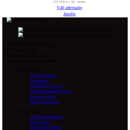
156
SEK kr.
eks. moms
Välj alternativ
Jämför
Glerupvej 7B, 2610 Rødovre
Email: info@myreformer.se
HOUSE OF GRITTY ApS
CVR 33352530
Bagsværddal 13, 1 sal
2880 Bagsværd - Denmark
Kategorier
Alla Produkter
Reformers
Cadillac & Tower
Chair & Ladder Barrel
Boxes & Arcs
Pilates Tillbehör
Navigation
Jämför Reformers
Showroom
Om Align Pilates