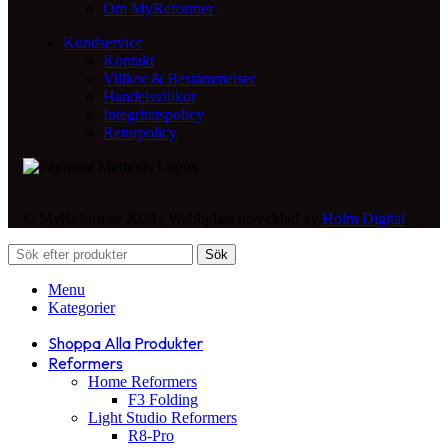
Om MyReformer
Kundservice
Kontakt
Villkor & Bestämmelser
Handelsvillkor
Integritetspolicy
Returpolicy
© MyReformer 2024 | Webbplats utvecklad av
Holm Digital
Sök
Menu
Kategorier
Shoppa Alla Produkter
Reformers
Home Reformers
F3 Folding
Light Studio Reformers
R8-Pro