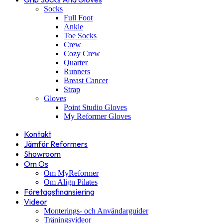
Socks
Full Foot
Ankle
Toe Socks
Crew
Cozy Crew
Quarter
Runners
Breast Cancer
Strap
Gloves
Point Studio Gloves
My Reformer Gloves
Kontakt
Jämför Reformers
Showroom
Om Os
Om MyReformer
Om Align Pilates
Företagsfinansiering
Videor
Monterings- och Användarguider
Träningsvideor