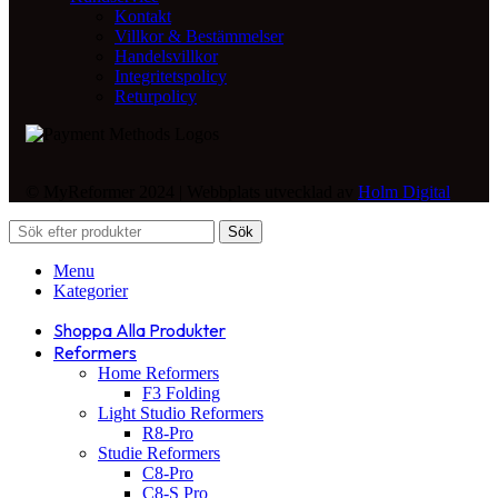
Kontakt
Villkor & Bestämmelser
Handelsvillkor
Integritetspolicy
Returpolicy
© MyReformer 2024 | Webbplats utvecklad av
Holm Digital
Sök
Menu
Kategorier
Shoppa Alla Produkter
Reformers
Home Reformers
F3 Folding
Light Studio Reformers
R8-Pro
Studie Reformers
C8-Pro
C8-S Pro