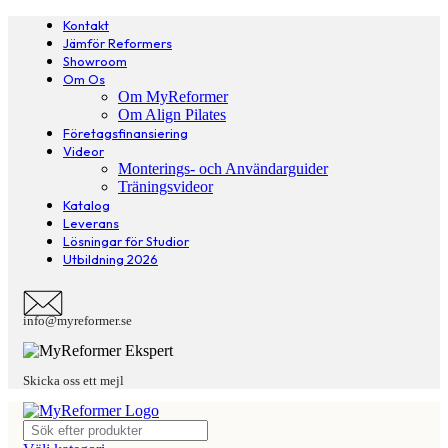
Kontakt
Jämför Reformers
Showroom
Om Os
Om MyReformer
Om Align Pilates
Företagsfinansiering
Videor
Monterings- och Användarguider
Träningsvideor
Katalog
Leverans
Lösningar för Studior
Utbildning 2026
info@myreformer.se
Skicka oss ett mejl