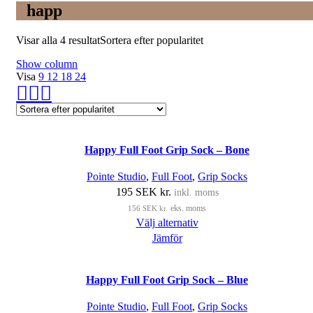
happ
Visar alla 4 resultat
Sortera efter popularitet
Show column
Visa
9
12
18
24
Happy Full Foot Grip Sock – Bone
Pointe Studio
,
Full Foot
,
Grip Socks
195
SEK kr.
inkl. moms
156
SEK kr.
eks. moms
Välj alternativ
Jämför
Happy Full Foot Grip Sock – Blue
Pointe Studio
,
Full Foot
,
Grip Socks