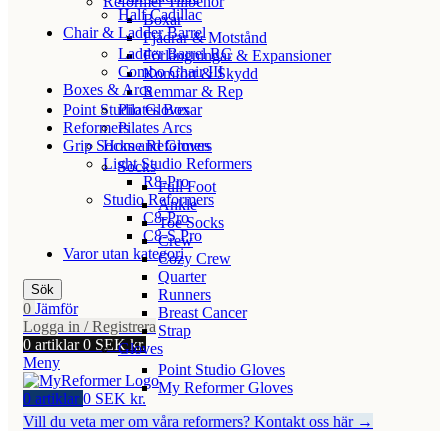
Reformer Tillbehör
Half Cadillac
Boxar
Chair & Ladder Barrel
Fjädrar & Motstånd
Ladder Barrel RC
Förlängningar & Expansioner
Combo Chair III
Komfort & Skydd
Boxes & Arcs
Remmar & Rep
Point Studio Gloves
Pilates Boxar
Reformers
Pilates Arcs
Grip Socks and Gloves
Home Reformers
Light Studio Reformers
Socks
R8-Pro
Full Foot
Studio Reformers
Ankle
C8-Pro
Toe Socks
C8-S Pro
Crew
Varor utan kategori
Cozy Crew
Quarter
Sök
Runners
0
Jämför
Breast Cancer
Logga in / Registrera
Strap
0
artiklar
0
SEK kr.
Gloves
Meny
Point Studio Gloves
My Reformer Gloves
0
artiklar
0
SEK kr.
Vill du veta mer om våra reformers? Kontakt oss här →