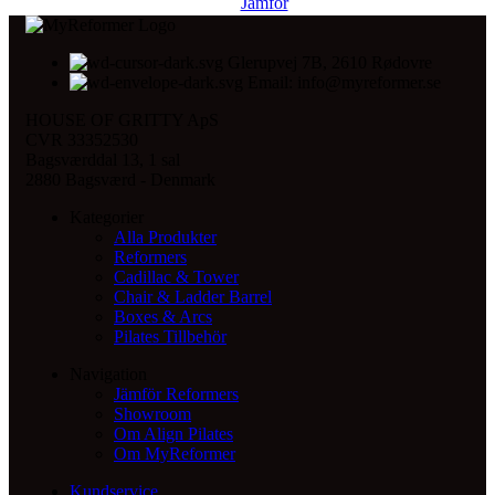
Jämför
Glerupvej 7B, 2610 Rødovre
Email: info@myreformer.se
HOUSE OF GRITTY ApS
CVR 33352530
Bagsværddal 13, 1 sal
2880 Bagsværd - Denmark
Kategorier
Alla Produkter
Reformers
Cadillac & Tower
Chair & Ladder Barrel
Boxes & Arcs
Pilates Tillbehör
Navigation
Jämför Reformers
Showroom
Om Align Pilates
Om MyReformer
Kundservice