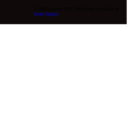
© MyReformer 2024 | Webbplats utvecklad av
Holm Digital