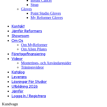
Breast Cancer
Strap
Gloves
Point Studio Gloves
My Reformer Gloves
Kontakt
Jämför Reformers
Showroom
Om Os
Om MyReformer
Om Align Pilates
Företagsfinansiering
Videor
Monterings- och Användarguider
Träningsvideor
Katalog
Leverans
Lösningar För Studior
Utbildning 2026
Jämför
Logga In / Registrera
Kundvagn