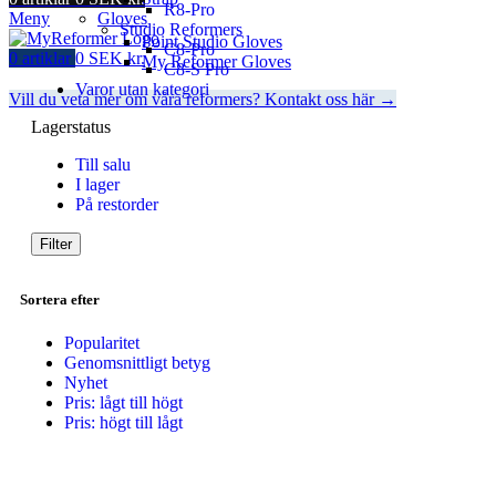
R8-Pro
Meny
Gloves
Studio Reformers
Point Studio Gloves
C8-Pro
0
artiklar
0
SEK kr.
My Reformer Gloves
C8-S Pro
Varor utan kategori
Vill du veta mer om våra reformers? Kontakt oss här →
Lagerstatus
Till salu
I lager
På restorder
Filter
Sortera efter
Popularitet
Genomsnittligt betyg
Nyhet
Pris: lågt till högt
Pris: högt till lågt