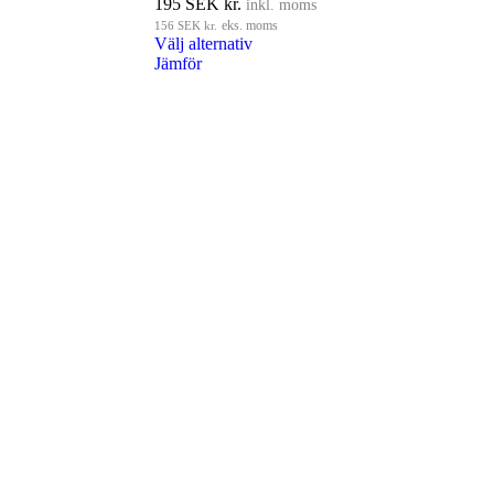
195
SEK kr.
inkl. moms
156
SEK kr.
eks. moms
Välj alternativ
Jämför