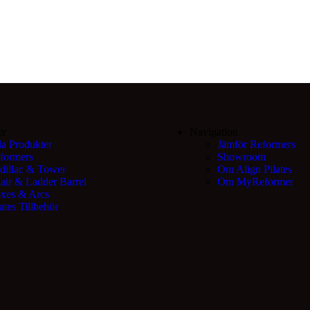
er
Navigation
la Produkter
Jämför Reformers
formers
Showroom
dillac & Tower
Om Align Pilates
air & Ladder Barrel
Om MyReformer
xes & Arcs
ates Tillbehör