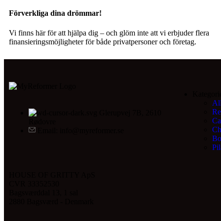
Förverkliga dina drömmar!
Vi finns här för att hjälpa dig – och glöm inte att vi erbjuder flera
finansieringsmöjligheter för både privatpersoner och företag.
Kategori
Al
Re
Glerupvej 7B, 2610
Ca
Rødovre
Ch
Email: info@myreformer.se
Bo
Pil
HOUSE OF GRITTY ApS
CVR 33352530
Bagsværddal 13, 1 sal
2880 Bagsværd - Denmark