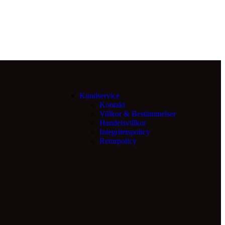
Kundservice
Kontakt
Villkor & Bestämmelser
Handelsvillkor
Integritetspolicy
Returpolicy