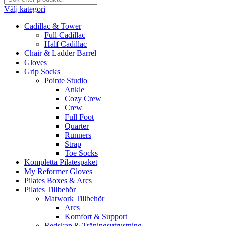
Välj kategori
Cadillac & Tower
Full Cadillac
Half Cadillac
Chair & Ladder Barrel
Gloves
Grip Socks
Pointe Studio
Ankle
Cozy Crew
Crew
Full Foot
Quarter
Runners
Strap
Toe Socks
Kompletta Pilatespaket
My Reformer Gloves
Pilates Boxes & Arcs
Pilates Tillbehör
Matwork Tillbehör
Arcs
Komfort & Support
Redskap & Träningsutrustning