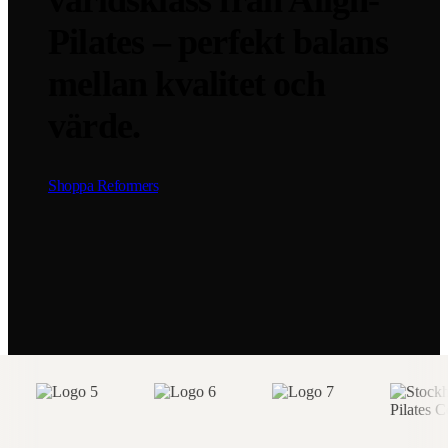
världsklass från Align-
Pilates – perfekt balans
mellan kvalitet och
värde.
Shoppa Reformers