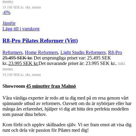
moms
19.196
SEK kr.
eks. moms
-6%
Jämför
Lägg till i varukorg
R8-Pro Pilates Reformer (Vitt)
Reformers
,
Home Reformers
,
Light Studio Reformers
,
R8-Pro
25.495
SEK kr.
Det ursprungliga priset var: 25.495 SEK
kr..
23.995
SEK kr.
Det nuvarande priset är: 23.995 SEK kr..
inkl.
moms
19.196
SEK kr.
eks. moms
Showroom
45 minutter fran Malmö
Våra vänliga experter är redo att ta dig med på en resa genom vårt
spännande utbud av reformers. Oavsett om du är nybörjare eller har
många års erfarenhet, hjälper vi dig att hitta den perfekta modellen
som passar dina behov.
Kom förbi och upplev skillnaden själv. Vi ser fram emot att visa dig
runt och dela vår passion för Pilates med dig!