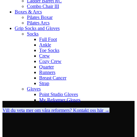
Ladder Barrel RC
Combo Chair III
Boxes & Arcs
Pilates Boxar
Pilates Arcs
Grip Socks and Gloves
Socks
Full Foot
Ankle
Toe Socks
Crew
Cozy Crew
Quarter
Runners
Breast Cancer
Strap
Gloves
Point Studio Gloves
My Reformer Gloves
Vill du veta mer om våra reformers? Kontakt oss här →