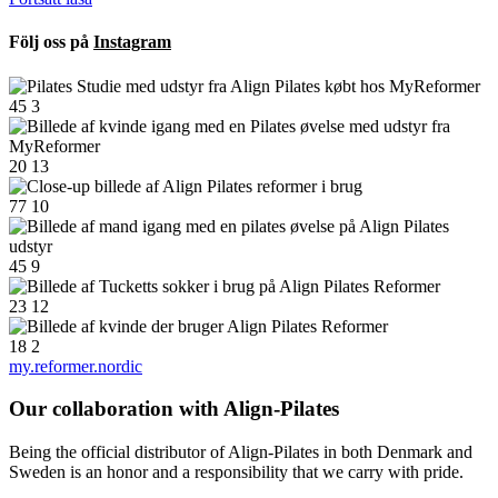
Följ oss på
Instagram
45
3
20
13
77
10
45
9
23
12
18
2
my.reformer.nordic
Our collaboration with Align-Pilates
Being the official distributor of Align-Pilates in both Denmark and
Sweden is an honor and a responsibility that we carry with pride.