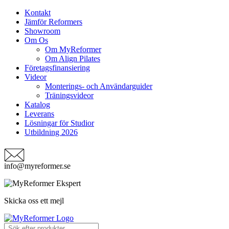
Kontakt
Jämför Reformers
Showroom
Om Os
Om MyReformer
Om Align Pilates
Företagsfinansiering
Videor
Monterings- och Användarguider
Träningsvideor
Katalog
Leverans
Lösningar för Studior
Utbildning 2026
info@myreformer.se
Skicka oss ett mejl