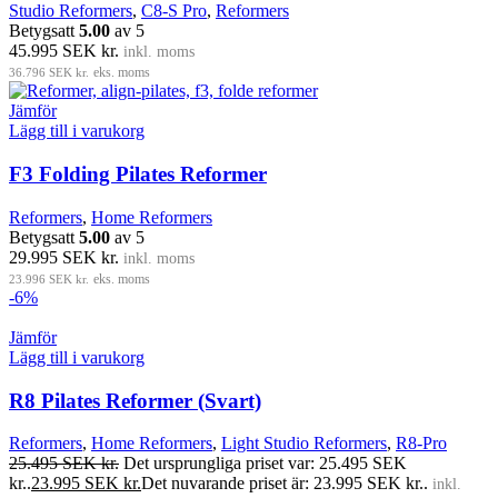
Studio Reformers
,
C8-S Pro
,
Reformers
Betygsatt
5.00
av 5
45.995
SEK kr.
inkl. moms
36.796
SEK kr.
eks. moms
Jämför
Lägg till i varukorg
F3 Folding Pilates Reformer
Reformers
,
Home Reformers
Betygsatt
5.00
av 5
29.995
SEK kr.
inkl. moms
23.996
SEK kr.
eks. moms
-6%
Jämför
Lägg till i varukorg
R8 Pilates Reformer (Svart)
Reformers
,
Home Reformers
,
Light Studio Reformers
,
R8-Pro
25.495
SEK kr.
Det ursprungliga priset var: 25.495 SEK
kr..
23.995
SEK kr.
Det nuvarande priset är: 23.995 SEK kr..
inkl.