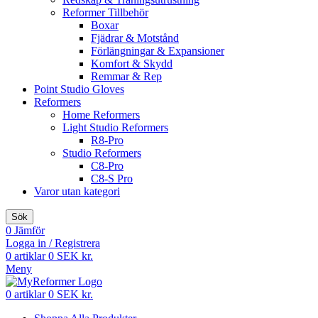
Reformer Tillbehör
Boxar
Fjädrar & Motstånd
Förlängningar & Expansioner
Komfort & Skydd
Remmar & Rep
Point Studio Gloves
Reformers
Home Reformers
Light Studio Reformers
R8-Pro
Studio Reformers
C8-Pro
C8-S Pro
Varor utan kategori
Sök
0
Jämför
Logga in / Registrera
0
artiklar
0
SEK kr.
Meny
0
artiklar
0
SEK kr.