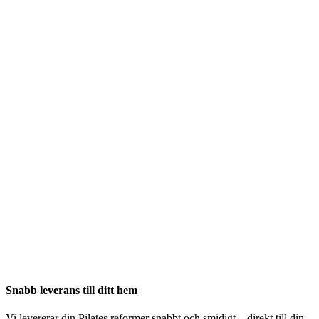
Snabb leverans till ditt hem
Vi levererar din Pilates reformer snabbt och smidigt – direkt till din