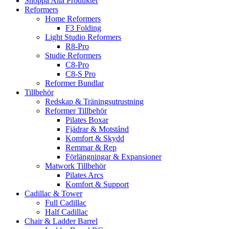
Shoppa Alla Produkter
Reformers
Home Reformers
F3 Folding
Light Studio Reformers
R8-Pro
Studie Reformers
C8-Pro
C8-S Pro
Reformer Bundlar
Tillbehör
Redskap & Träningsutrustning
Reformer Tillbehör
Pilates Boxar
Fjädrar & Motstånd
Komfort & Skydd
Remmar & Rep
Förlängningar & Expansioner
Matwork Tillbehör
Pilates Arcs
Komfort & Support
Cadillac & Tower
Full Cadillac
Half Cadillac
Chair & Ladder Barrel