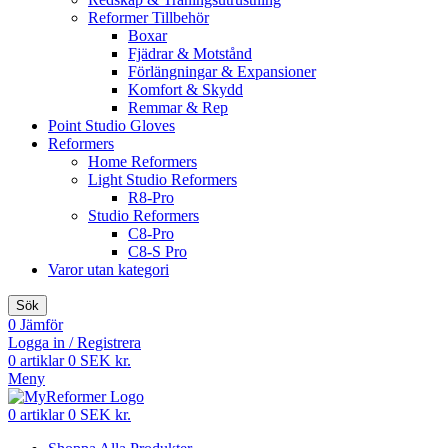
Reformer Tillbehör
Boxar
Fjädrar & Motstånd
Förlängningar & Expansioner
Komfort & Skydd
Remmar & Rep
Point Studio Gloves
Reformers
Home Reformers
Light Studio Reformers
R8-Pro
Studio Reformers
C8-Pro
C8-S Pro
Varor utan kategori
Sök
0
Jämför
Logga in / Registrera
0
artiklar
0
SEK kr.
Meny
0
artiklar
0
SEK kr.