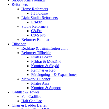
Shoppa Alla Produkter
Reformers
Home Reformers
F3 Folding
Light Studio Reformers
R8-Pro
Studie Reformers
C8-Pro
C8-S Pro
Reformer Bundlar
Tillbehör
Redskap & Träningsutrustning
Reformer Tillbehör
Pilates Boxar
Fjädrar & Motstånd
Komfort & Skydd
Remmar & Rep
Förlängningar & Expansioner
Matwork Tillbehör
Pilates Arcs
Komfort & Support
Cadillac & Tower
Full Cadillac
Half Cadillac
Chair & Ladder Barrel