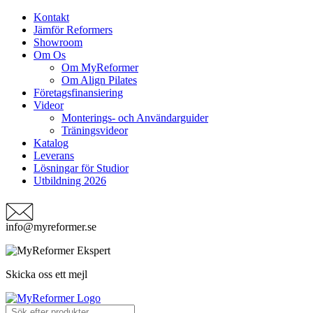
Kontakt
Jämför Reformers
Showroom
Om Os
Om MyReformer
Om Align Pilates
Företagsfinansiering
Videor
Monterings- och Användarguider
Träningsvideor
Katalog
Leverans
Lösningar för Studior
Utbildning 2026
info@myreformer.se
Skicka oss ett mejl