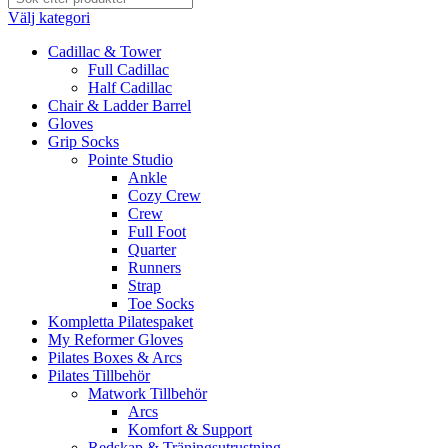
Välj kategori
Cadillac & Tower
Full Cadillac
Half Cadillac
Chair & Ladder Barrel
Gloves
Grip Socks
Pointe Studio
Ankle
Cozy Crew
Crew
Full Foot
Quarter
Runners
Strap
Toe Socks
Kompletta Pilatespaket
My Reformer Gloves
Pilates Boxes & Arcs
Pilates Tillbehör
Matwork Tillbehör
Arcs
Komfort & Support
Redskap & Träningsutrustning