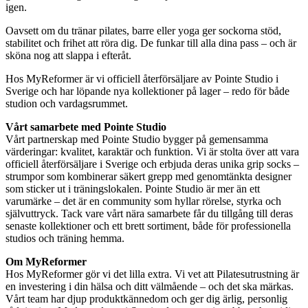
igen.
Oavsett om du tränar pilates, barre eller yoga ger sockorna stöd,
stabilitet och frihet att röra dig. De funkar till alla dina pass – och är
sköna nog att slappa i efteråt.
Hos MyReformer är vi officiell återförsäljare av Pointe Studio i
Sverige och har löpande nya kollektioner på lager – redo för både
studion och vardagsrummet.
Vårt samarbete med Pointe Studio
Vårt partnerskap med Pointe Studio bygger på gemensamma
värderingar: kvalitet, karaktär och funktion. Vi är stolta över att vara
officiell återförsäljare i Sverige och erbjuda deras unika grip socks –
strumpor som kombinerar säkert grepp med genomtänkta designer
som sticker ut i träningslokalen. Pointe Studio är mer än ett
varumärke – det är en community som hyllar rörelse, styrka och
självuttryck. Tack vare vårt nära samarbete får du tillgång till deras
senaste kollektioner och ett brett sortiment, både för professionella
studios och träning hemma.
Om MyReformer
Hos MyReformer gör vi det lilla extra. Vi vet att Pilatesutrustning är
en investering i din hälsa och ditt välmående – och det ska märkas.
Vårt team har djup produktkännedom och ger dig ärlig, personlig