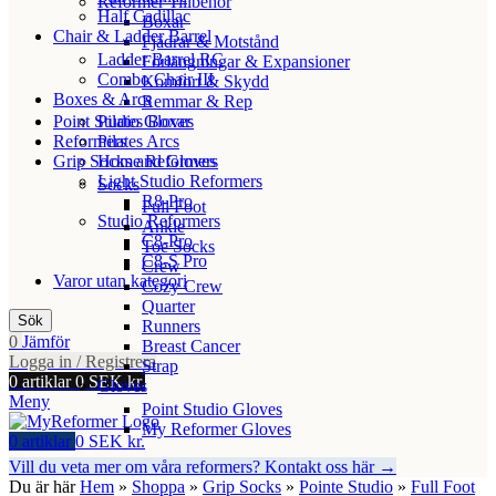
Reformer Tillbehör
Half Cadillac
Boxar
Chair & Ladder Barrel
Fjädrar & Motstånd
Ladder Barrel RC
Förlängningar & Expansioner
Combo Chair III
Komfort & Skydd
Boxes & Arcs
Remmar & Rep
Point Studio Gloves
Pilates Boxar
Reformers
Pilates Arcs
Grip Socks and Gloves
Home Reformers
Light Studio Reformers
Socks
R8-Pro
Full Foot
Studio Reformers
Ankle
C8-Pro
Toe Socks
C8-S Pro
Crew
Varor utan kategori
Cozy Crew
Quarter
Sök
Runners
0
Jämför
Breast Cancer
Logga in / Registrera
Strap
0
artiklar
0
SEK kr.
Gloves
Meny
Point Studio Gloves
My Reformer Gloves
0
artiklar
0
SEK kr.
Vill du veta mer om våra reformers? Kontakt oss här →
Du är här
Hem
»
Shoppa
»
Grip Socks
»
Pointe Studio
»
Full Foot