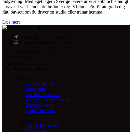
rådgivning. Med eget lager i Sverige levererar vi snabbt och smidigt
– oavsett var i landet du befinner dig. Vi finns här för att guida dig
rätt, oavsett om du driver en studio eller tränar hemma.
Læs mere
Glerupvej 7B, 2610 Rødovre
Email: info@myreformer.se
HOUSE OF GRITTY ApS
CVR 33352530
Bagsværddal 13, 1 sal
2880 Bagsværd - Denmark
Kategorier
Alla Produkter
Reformers
Cadillac & Tower
Chair & Ladder Barrel
Boxes & Arcs
Pilates Tillbehör
Navigation
Jämför Reformers
Showroom