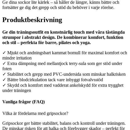
Ge dina sockor lite kärlek – så håller de längre, känns bättre och
fortsätter ge dig det grepp och stöd du behöver i varje rörelse.
Produktbeskrivning
Ge din träningsoutfit en konstnärlig touch med våra tåstängda
strumpor i abstrakt design. De kombinerar komfort, funktion
och stil – perfekta för barre, pilates och yoga.
✓ Mjukt och andningsbart kammat bomull för maximal komfort och
mindre irritation
✓ Extra dämpning med mellantjock terry-sula som ger stöd under
foten
✓ Stabilitet och grepp med PVC-undersida som minskar halkrisken
✓ Bättre blodcirkulation tack vare inbyggt fotvalvsstöd
✓ Skydd och komfort med vadderat ankelskydd för extra trygghet
under träningen
Vanliga frågor (FAQ)
Vilka är fördelarna med gripsockor?
Gripsockor ger bättre stabilitet, balans och kontroll under träningen.
De minskar risken för att halka och förebygger skador – perfekt för