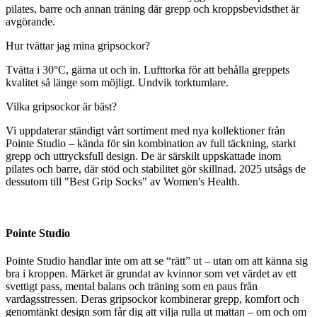
pilates, barre och annan träning där grepp och kroppsbevidsthet är
avgörande.
Hur tvättar jag mina gripsockor?
Tvätta i 30°C, gärna ut och in. Lufttorka för att behålla greppets
kvalitet så länge som möjligt. Undvik torktumlare.
Vilka gripsockor är bäst?
Vi uppdaterar ständigt vårt sortiment med nya kollektioner från
Pointe Studio – kända för sin kombination av full täckning, starkt
grepp och uttrycksfull design. De är särskilt uppskattade inom
pilates och barre, där stöd och stabilitet gör skillnad. 2025 utsågs de
dessutom till "Best Grip Socks" av Women's Health.
Pointe Studio
Pointe Studio handlar inte om att se “rätt” ut – utan om att känna sig
bra i kroppen. Märket är grundat av kvinnor som vet värdet av ett
svettigt pass, mental balans och träning som en paus från
vardagsstressen. Deras gripsockor kombinerar grepp, komfort och
genomtänkt design som får dig att vilja rulla ut mattan – om och om