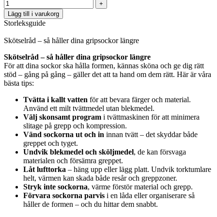
Lägg till i varukorg
Storleksguide
Skötselråd – så håller dina gripsockor längre
Skötselråd – så håller dina gripsockor längre
För att dina sockor ska hålla formen, kännas sköna och ge dig rätt
stöd – gång på gång – gäller det att ta hand om dem rätt. Här är våra
bästa tips:
Tvätta i kallt vatten
för att bevara färger och material.
Använd ett milt tvättmedel utan blekmedel.
Välj skonsamt program
i tvättmaskinen för att minimera
slitage på grepp och kompression.
Vänd sockorna ut och in
innan tvätt – det skyddar både
greppet och tyget.
Undvik blekmedel och sköljmedel
, de kan försvaga
materialen och försämra greppet.
Låt lufttorka
– häng upp eller lägg platt. Undvik torktumlare
helt, värmen kan skada både resår och greppzoner.
Stryk inte sockorna
, värme förstör material och grepp.
Förvara sockorna parvis
i en låda eller organiserare så
håller de formen – och du hittar dem snabbt.