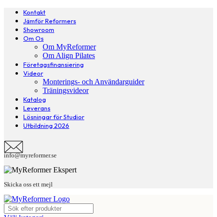
Kontakt
Jämför Reformers
Showroom
Om Os
Om MyReformer
Om Align Pilates
Företagsfinansiering
Videor
Monterings- och Användarguider
Träningsvideor
Katalog
Leverans
Lösningar för Studior
Utbildning 2026
info@myreformer.se
Skicka oss ett mejl