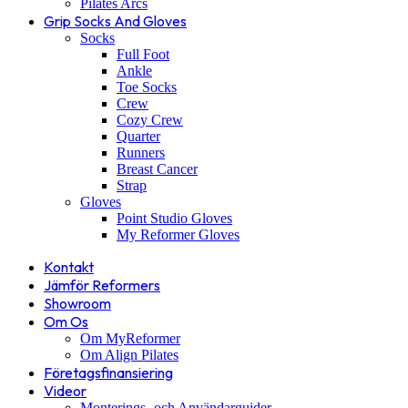
Pilates Arcs
Grip Socks And Gloves
Socks
Full Foot
Ankle
Toe Socks
Crew
Cozy Crew
Quarter
Runners
Breast Cancer
Strap
Gloves
Point Studio Gloves
My Reformer Gloves
Kontakt
Jämför Reformers
Showroom
Om Os
Om MyReformer
Om Align Pilates
Företagsfinansiering
Videor
Monterings- och Användarguider