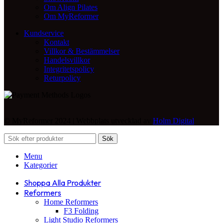
Om Align Pilates
Om MyReformer
Kundservice
Kontakt
Villkor & Bestämmelser
Handelsvillkor
Integritetspolicy
Returpolicy
© MyReformer 2024 | Webbplats utvecklad av
Holm Digital
Sök
Menu
Kategorier
Shoppa Alla Produkter
Reformers
Home Reformers
F3 Folding
Light Studio Reformers