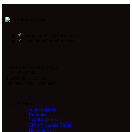
Glerupvej 7B, 2610 Rødovre
Email: info@myreformer.se
HOUSE OF GRITTY ApS
CVR 33352530
Bagsværddal 13, 1 sal
2880 Bagsværd - Denmark
Kategorier
Alla Produkter
Reformers
Cadillac & Tower
Chair & Ladder Barrel
Boxes & Arcs