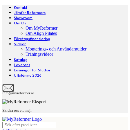
Kontakt
Jämför Reformers
Showroom
Om Os
Om MyReformer
Om Align Pilates
Företagsfinansiering
Videor
Monterings- och Användarguider
Träningsvideor
Katalog
Leverans
Lösningar för Studior
Utbildning 2026
info@myreformer.se
Skicka oss ett mejl