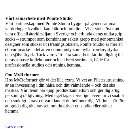
Vårt samarbete med Pointe Studio
Vårt partnerskap med Pointe Studio bygger på gemensamma
värderingar: kvalitet, karaktär och funktion. Vi är stolta över att
vara officiell återförsäljare i Sverige och erbjuda deras unika grip
socks – strumpor som kombinerar säkert grepp med genomtänkta
designer som sticker ut i träningslokalen. Pointe Studio är mer än
ett varumärke – det är en community som hyllar rörelse, styrka
och självuttryck. Tack vare vårt nära samarbete får du tillgång till
deras senaste kollektioner och ett brett sortiment, både för
professionella studios och träning hemma.
Om MyReformer
Hos MyReformer gör vi det lilla extra. Vi vet att Pilatesutrustning
är en investering i din hälsa och ditt välmående – och det ska
märkas. Vårt team har djup produktkännedom och ger dig ärlig,
personlig rådgivning. Med eget lager i Sverige levererar vi snabbt
och smidigt – oavsett var i landet du befinner dig. Vi finns här för
att guida dig rätt, oavsett om du driver en studio eller tränar
hemma.
Læs mere