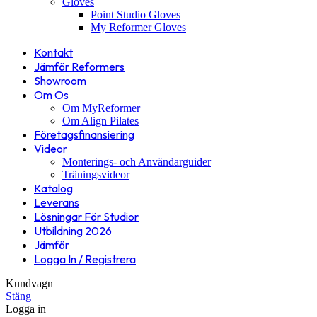
Gloves
Point Studio Gloves
My Reformer Gloves
Kontakt
Jämför Reformers
Showroom
Om Os
Om MyReformer
Om Align Pilates
Företagsfinansiering
Videor
Monterings- och Användarguider
Träningsvideor
Katalog
Leverans
Lösningar För Studior
Utbildning 2026
Jämför
Logga In / Registrera
Kundvagn
Stäng
Logga in