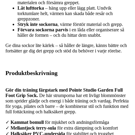
materialen och försämra greppet.
Låt lufttorka
– häng upp eller lägg platt. Undvik
torktumlare helt, värmen kan skada både resår och
greppzoner.
Stryk inte sockorna
, värme förstör material och grepp.
Förvara sockorna parvis
i en låda eller organiserare så
håller de formen – och du hittar dem snabbt.
Ge dina sockor lite kärlek – så håller de längre, känns bättre och
fortsätter ge dig det grepp och stöd du behöver i varje rörelse.
Produktbeskrivning
Gör din träning färgstark med Pointe Studio Garden Full
Foot Grip Sock.
De här strumporna har ett livligt blommönster
som sprider glädje och energi i både träning och vardag. Perfekta
för yoga, pilates och barre – de kombinerar stil och funktion med
full fot­täckning och halksäkert grepp.
✓
Kammat bomull
för mjukhet och andningsförmåga
✓
Mellantjock terry-sula
för extra dämpning och komfort
✓
Halksäker PVC-undersida
för stabilitet och trygghet