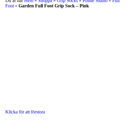
Du är här
Hem
»
Shoppa
»
Grip Socks
»
Pointe Studio
»
Full
Foot
»
Garden Full Foot Grip Sock – Pink
Klicka för att förstora