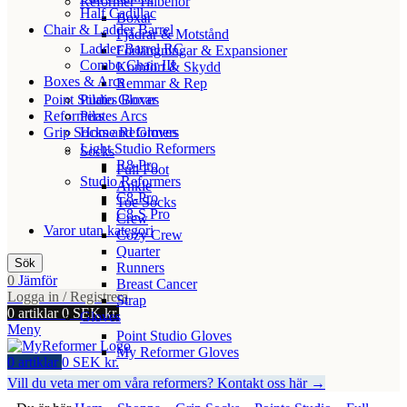
Reformer Tillbehör
Half Cadillac
Boxar
Chair & Ladder Barrel
Fjädrar & Motstånd
Ladder Barrel RC
Förlängningar & Expansioner
Combo Chair III
Komfort & Skydd
Boxes & Arcs
Remmar & Rep
Point Studio Gloves
Pilates Boxar
Reformers
Pilates Arcs
Grip Socks and Gloves
Home Reformers
Light Studio Reformers
Socks
R8-Pro
Full Foot
Studio Reformers
Ankle
C8-Pro
Toe Socks
C8-S Pro
Crew
Varor utan kategori
Cozy Crew
Quarter
Sök
Runners
0
Jämför
Breast Cancer
Logga in / Registrera
Strap
0
artiklar
0
SEK kr.
Gloves
Meny
Point Studio Gloves
My Reformer Gloves
0
artiklar
0
SEK kr.
Vill du veta mer om våra reformers? Kontakt oss här →