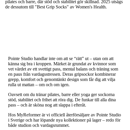
pilates och barre, där stöd och stabilitet gör skillnad. 2025 utsågs
de dessutom till "Best Grip Socks" av Women's Health.
Pointe Studio handlar inte om att se “rätt” ut – utan om att
känna sig bra i kroppen. Märket är grundat av kvinnor som
vet värdet av ett svettigt pass, mental balans och träning som
en paus från vardagsstressen. Deras gripsockor kombinerar
grepp, komfort och genomtänkt design som får dig att vilja
rulla ut mattan – om och om igen.
Oavsett om du tränar pilates, barre eller yoga ger sockorna
stöd, stabilitet och frihet att röra dig. De funkar till alla dina
pass – och är sköna nog att slappa i efteråt.
Hos MyReformer är vi officiell återförsäljare av Pointe Studio
i Sverige och har löpande nya kollektioner på lager – redo för
både studion och vardagsrummet.