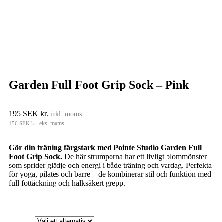
Garden Full Foot Grip Sock – Pink
195
SEK kr.
inkl. moms
156
SEK kr.
eks. moms
Gör din träning färgstark med Pointe Studio Garden Full
Foot Grip Sock.
De här strumporna har ett livligt blommönster
som sprider glädje och energi i både träning och vardag. Perfekta
för yoga, pilates och barre – de kombinerar stil och funktion med
full fot­täckning och halksäkert grepp.