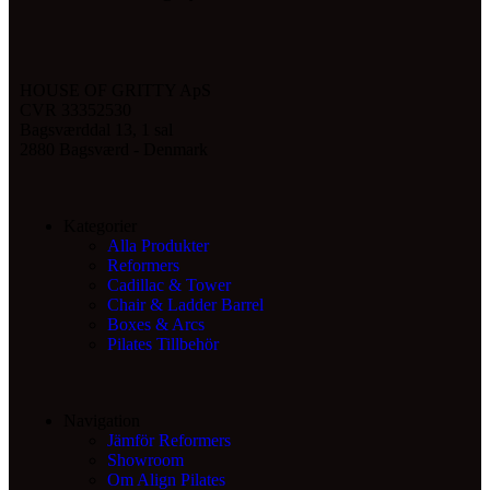
HOUSE OF GRITTY ApS
CVR 33352530
Bagsværddal 13, 1 sal
2880 Bagsværd - Denmark
Kategorier
Alla Produkter
Reformers
Cadillac & Tower
Chair & Ladder Barrel
Boxes & Arcs
Pilates Tillbehör
Navigation
Jämför Reformers
Showroom
Om Align Pilates