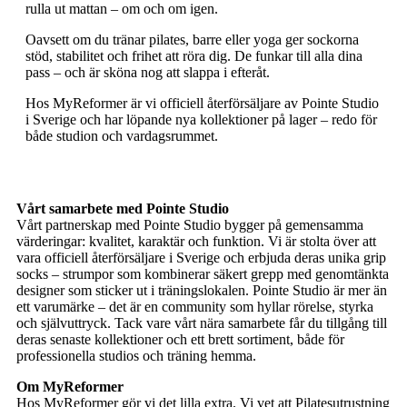
rulla ut mattan – om och om igen.
Oavsett om du tränar pilates, barre eller yoga ger sockorna
stöd, stabilitet och frihet att röra dig. De funkar till alla dina
pass – och är sköna nog att slappa i efteråt.
Hos MyReformer är vi officiell återförsäljare av Pointe Studio
i Sverige och har löpande nya kollektioner på lager – redo för
både studion och vardagsrummet.
Vårt samarbete med Pointe Studio
Vårt partnerskap med Pointe Studio bygger på gemensamma
värderingar: kvalitet, karaktär och funktion. Vi är stolta över att
vara officiell återförsäljare i Sverige och erbjuda deras unika grip
socks – strumpor som kombinerar säkert grepp med genomtänkta
designer som sticker ut i träningslokalen. Pointe Studio är mer än
ett varumärke – det är en community som hyllar rörelse, styrka
och självuttryck. Tack vare vårt nära samarbete får du tillgång till
deras senaste kollektioner och ett brett sortiment, både för
professionella studios och träning hemma.
Om MyReformer
Hos MyReformer gör vi det lilla extra. Vi vet att Pilatesutrustning