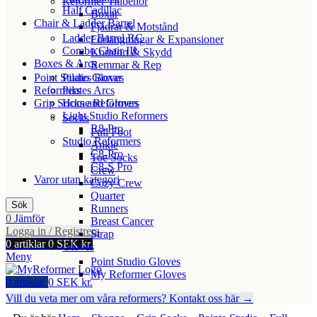
Reformer Tillbehör
Half Cadillac
Boxar
Chair & Ladder Barrel
Fjädrar & Motstånd
Ladder Barrel RC
Förlängningar & Expansioner
Combo Chair III
Komfort & Skydd
Boxes & Arcs
Remmar & Rep
Point Studio Gloves
Pilates Boxar
Reformers
Pilates Arcs
Grip Socks and Gloves
Home Reformers
Light Studio Reformers
Socks
R8-Pro
Full Foot
Studio Reformers
Ankle
C8-Pro
Toe Socks
C8-S Pro
Crew
Varor utan kategori
Cozy Crew
Quarter
Sök
Runners
0
Jämför
Breast Cancer
Logga in / Registrera
Strap
0
artiklar
0
SEK kr.
Gloves
Meny
Point Studio Gloves
My Reformer Gloves
0
artiklar
0
SEK kr.
Vill du veta mer om våra reformers? Kontakt oss här →