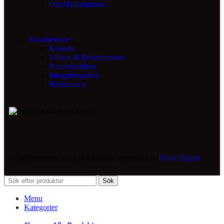
Om MyReformer
Kundservice
Kontakt
Villkor & Bestämmelser
Handelsvillkor
Integritetspolicy
Returpolicy
© MyReformer 2024 | Webbplats utvecklad av
Holm Digital
Sök
Menu
Kategorier