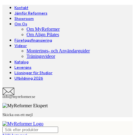
Kontakt
Jämför Reformers
Showroom
Om Os
Om MyReformer
Om Align Pilates
Företagsfinansiering
Videor
Monterings- och Användarguider
Träningsvideor
Katalog
Leverans
Lösningar för Studior
Utbildning 2026
info@myreformer.se
Skicka oss ett mejl