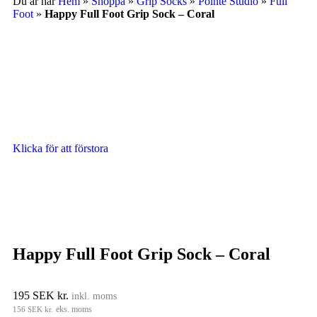
Du är här
Hem
»
Shoppa
»
Grip Socks
»
Pointe Studio
»
Full
Foot
»
Happy Full Foot Grip Sock – Coral
Klicka för att förstora
Happy Full Foot Grip Sock – Coral
195
SEK kr.
inkl. moms
156
SEK kr.
eks. moms