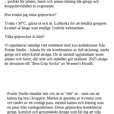
– perfekt för pilates, barre och annan träning där grepp och
kroppsbevidsthet är avgörande.
Hur tvättar jag mina gripsockor?
Tvätta i 30°C, gärna ut och in. Lufttorka för att behålla greppets
kvalitet så länge som möjligt. Undvik torktumlare.
Vilka gripsockor är bäst?
Vi uppdaterar ständigt vårt sortiment med nya kollektioner från
Pointe Studio – kända för sin kombination av full täckning, starkt
grepp och uttrycksfull design. De är särskilt uppskattade inom
pilates och barre, där stöd och stabilitet gör skillnad. 2025 utsågs
de dessutom till "Best Grip Socks" av Women's Health.
Pointe Studio handlar inte om att se “rätt” ut – utan om att
känna sig bra i kroppen. Märket är grundat av kvinnor som
vet värdet av ett svettigt pass, mental balans och träning som
en paus från vardagsstressen. Deras gripsockor kombinerar
grepp, komfort och genomtänkt design som får dig att vilja