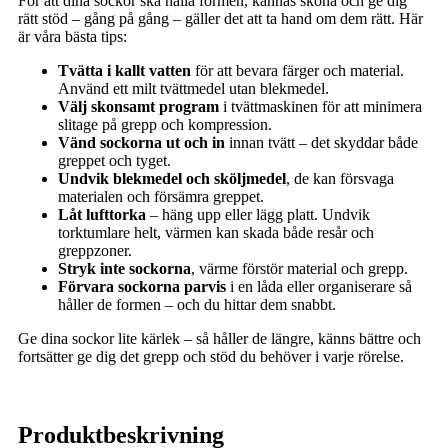
För att dina sockor ska hålla formen, kännas sköna och ge dig
rätt stöd – gång på gång – gäller det att ta hand om dem rätt. Här
är våra bästa tips:
Tvätta i kallt vatten
för att bevara färger och material.
Använd ett milt tvättmedel utan blekmedel.
Välj skonsamt program
i tvättmaskinen för att minimera
slitage på grepp och kompression.
Vänd sockorna ut och in
innan tvätt – det skyddar både
greppet och tyget.
Undvik blekmedel och sköljmedel
, de kan försvaga
materialen och försämra greppet.
Låt lufttorka
– häng upp eller lägg platt. Undvik
torktumlare helt, värmen kan skada både resår och
greppzoner.
Stryk inte sockorna
, värme förstör material och grepp.
Förvara sockorna parvis
i en låda eller organiserare så
håller de formen – och du hittar dem snabbt.
Ge dina sockor lite kärlek – så håller de längre, känns bättre och
fortsätter ge dig det grepp och stöd du behöver i varje rörelse.
Produktbeskrivning