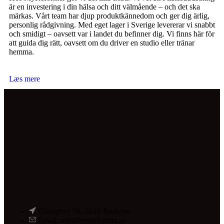
är en investering i din hälsa och ditt välmående – och det ska
märkas. Vårt team har djup produktkännedom och ger dig ärlig,
personlig rådgivning. Med eget lager i Sverige levererar vi snabbt
och smidigt – oavsett var i landet du befinner dig. Vi finns här för
att guida dig rätt, oavsett om du driver en studio eller tränar
hemma.
Læs mere
Glerupvej 7B, 2610 Rødovre
Email: info@myreformer.se