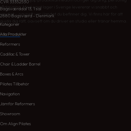
CVR 33352530
rådgivning. Med eget lager i Sverige levererar vi snabbt och
Bagsværddal 13, 1 sal
smidigt – oavsett var i landet du befinner dig. Vi finns här för att
2880 Bagsværd - Denmark
guida dig rätt, oavsett om du driver en studio eller tränar hemma.
Kategorier
Læs mere
Alla Produkter
Reformers
Cadillac & Tower
Chair & Ladder Barrel
Boxes & Arcs
Pilates Tillbehör
Navigation
Jämför Reformers
Showroom
Om Align Pilates