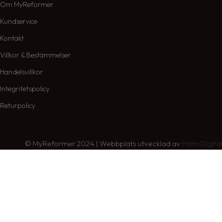
Om MyReformer
Kundservice
Kontakt
Villkor & Bestämmelser
Handelsvillkor
Integritetspolicy
Returpolicy
© MyReformer 2024 | Webbplats utvecklad av
Holm Digital