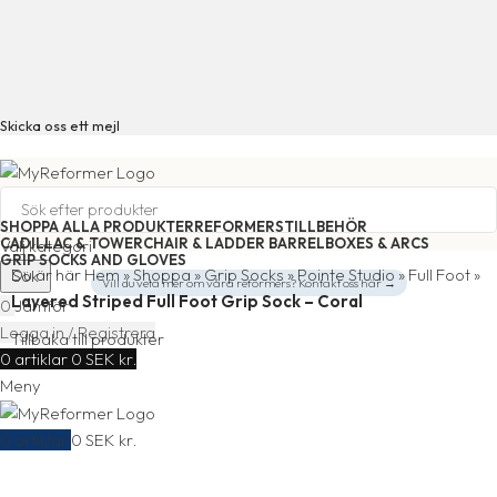
Skicka oss ett mejl
SHOPPA ALLA PRODUKTER
REFORMERS
TILLBEHÖR
CADILLAC & TOWER
CHAIR & LADDER BARREL
BOXES & ARCS
Välj kategori
GRIP SOCKS AND GLOVES
Du är här
Hem
»
Shoppa
»
Grip Socks
»
Pointe Studio
»
Full Foot
»
Sök
Vill du veta mer om våra reformers? Kontakt oss här →
Layered Striped Full Foot Grip Sock – Coral
0
Jämför
Logga in / Registrera
Tillbaka till produkter
0
artiklar
0
SEK kr.
Meny
0
artiklar
0
SEK kr.