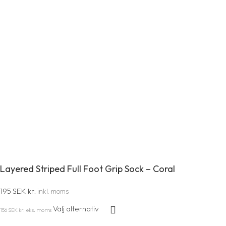
Layered Striped Full Foot Grip Sock – Coral
195
SEK kr.
inkl. moms
Välj alternativ
eks. moms
156
SEK kr.