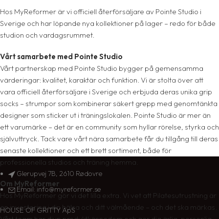
Hos MyReformer är vi officiell återförsäljare av Pointe Studio i
Sverige och har löpande nya kollektioner på lager – redo för både
studion och vardagsrummet.
Vårt samarbete med Pointe Studio
Vårt partnerskap med Pointe Studio bygger på gemensamma
värderingar: kvalitet, karaktär och funktion. Vi är stolta över att
vara officiell återförsäljare i Sverige och erbjuda deras unika grip
socks – strumpor som kombinerar säkert grepp med genomtänkta
designer som sticker ut i träningslokalen. Pointe Studio är mer än
ett varumärke – det är en community som hyllar rörelse, styrka och
självuttryck. Tack vare vårt nära samarbete får du tillgång till deras
senaste kollektioner och ett brett sortiment, både för
professionella studios och träning hemma.
Glerupvej 7B, 2610 Rødovre
Om MyReformer
Email: info@myreformer.se
Hos MyReformer gör vi det lilla extra. Vi vet att Pilatesutrustning är
en investering i din hälsa och ditt välmående – och det ska märkas.
HOUSE OF GRITTY ApS
Vårt team har djup produktkännedom och ger dig ärlig, personlig