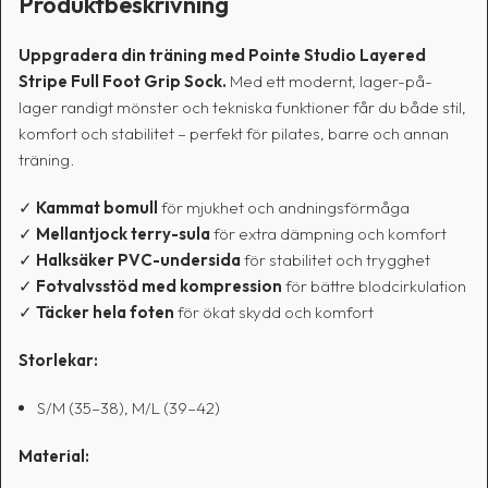
Produktbeskrivning
Uppgradera din träning med Pointe Studio Layered
Stripe Full Foot Grip Sock.
Med ett modernt, lager-på-
lager randigt mönster och tekniska funktioner får du både stil,
komfort och stabilitet – perfekt för pilates, barre och annan
träning.
✓
Kammat bomull
för mjukhet och andningsförmåga
✓
Mellantjock terry-sula
för extra dämpning och komfort
✓
Halksäker PVC-undersida
för stabilitet och trygghet
✓
Fotvalvsstöd med kompression
för bättre blodcirkulation
✓
Täcker hela foten
för ökat skydd och komfort
Storlekar:
S/M (35–38), M/L (39–42)
Material: