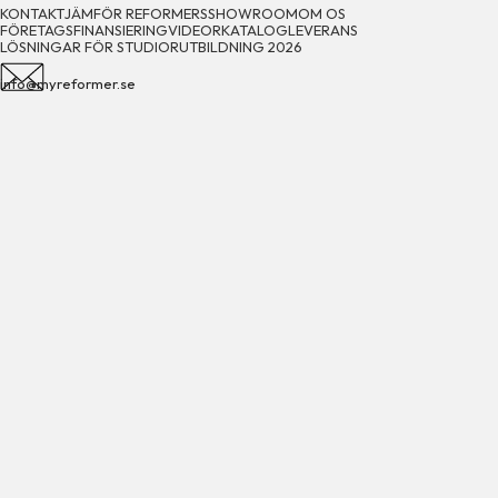
KONTAKT
JÄMFÖR REFORMERS
SHOWROOM
OM OS
FÖRETAGSFINANSIERING
VIDEOR
KATALOG
LEVERANS
LÖSNINGAR FÖR STUDIOR
UTBILDNING 2026
info@myreformer.se