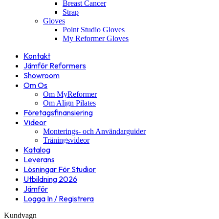
Breast Cancer
Strap
Gloves
Point Studio Gloves
My Reformer Gloves
Kontakt
Jämför Reformers
Showroom
Om Os
Om MyReformer
Om Align Pilates
Företagsfinansiering
Videor
Monterings- och Användarguider
Träningsvideor
Katalog
Leverans
Lösningar För Studior
Utbildning 2026
Jämför
Logga In / Registrera
Kundvagn