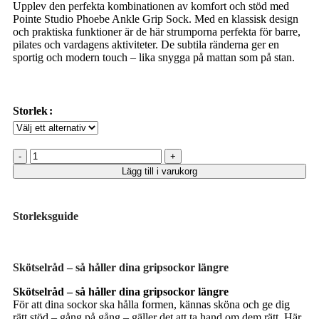
Upplev den perfekta kombinationen av komfort och stöd med
Pointe Studio Phoebe Ankle Grip Sock. Med en klassisk design
och praktiska funktioner är de här strumporna perfekta för barre,
pilates och vardagens aktiviteter. De subtila ränderna ger en
sportig och modern touch – lika snygga på mattan som på stan.
Storlek
Lägg till i varukorg
Storleksguide
Skötselråd – så håller dina gripsockor längre
Skötselråd – så håller dina gripsockor längre
För att dina sockor ska hålla formen, kännas sköna och ge dig
rätt stöd – gång på gång – gäller det att ta hand om dem rätt. Här