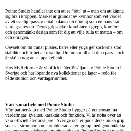
Pointe Studio handlar inte om att se “rätt” ut – utan om att känna
sig bra i kroppen. Märket är grundat av kvinnor som vet värdet
av ett svettigt pass, mental balans och träning som en paus från
vardagsstressen. Deras gripsockor kombinerar grepp, komfort
och genomtänkt design som får dig att vilja rulla ut mattan – om
och om igen.
Oavsett om du tränar pilates, barre eller yoga ger sockorna stöd,
stabilitet och frihet att röra dig. De funkar till alla dina pass – och
är sköna nog att slappa i efteråt.
Hos MyReformer är vi officiell återförsäljare av Pointe Studio i
Sverige och har löpande nya kollektioner på lager – redo för
både studion och vardagsrummet.
Vårt samarbete med Pointe Studio
Vårt partnerskap med Pointe Studio bygger på gemensamma
värderingar: kvalitet, karaktär och funktion. Vi är stolta över att
vara officiell återförsäljare i Sverige och erbjuda deras unika grip
socks – strumpor som kombinerar säkert grepp med genomtänkta
designer som sticker ut i träningslokalen. Pointe Studio är mer än