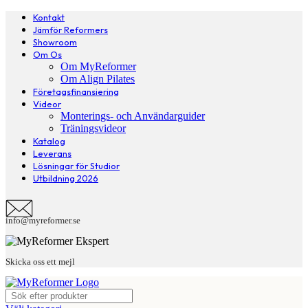
Kontakt
Jämför Reformers
Showroom
Om Os
Om MyReformer
Om Align Pilates
Företagsfinansiering
Videor
Monterings- och Användarguider
Träningsvideor
Katalog
Leverans
Lösningar för Studior
Utbildning 2026
info@myreformer.se
Skicka oss ett mejl