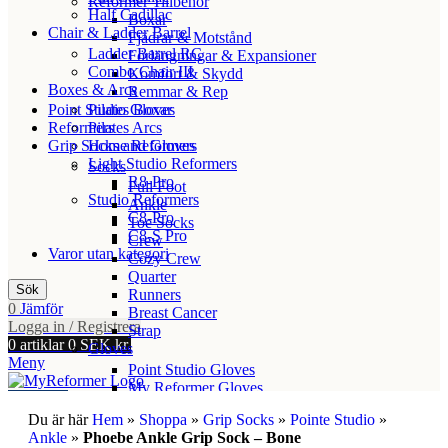
Reformer Tillbehör
Half Cadillac
Boxar
Chair & Ladder Barrel
Fjädrar & Motstånd
Ladder Barrel RC
Förlängningar & Expansioner
Combo Chair III
Komfort & Skydd
Boxes & Arcs
Remmar & Rep
Point Studio Gloves
Pilates Boxar
Reformers
Pilates Arcs
Grip Socks and Gloves
Home Reformers
Light Studio Reformers
Socks
R8-Pro
Full Foot
Studio Reformers
Ankle
C8-Pro
Toe Socks
C8-S Pro
Crew
Varor utan kategori
Cozy Crew
Quarter
Sök
Runners
0
Jämför
Breast Cancer
Logga in / Registrera
Strap
0
artiklar
0
SEK kr.
Gloves
Meny
Point Studio Gloves
My Reformer Gloves
0
artiklar
0
SEK kr.
Du är här
Hem
»
Shoppa
»
Grip Socks
»
Pointe Studio
»
Vill du veta mer om våra reformers? Kontakt oss här →
Ankle
»
Phoebe Ankle Grip Sock – Bone