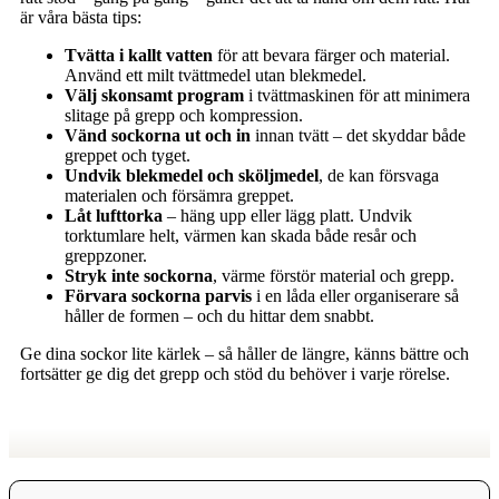
är våra bästa tips:
Tvätta i kallt vatten
för att bevara färger och material.
Använd ett milt tvättmedel utan blekmedel.
Välj skonsamt program
i tvättmaskinen för att minimera
slitage på grepp och kompression.
Vänd sockorna ut och in
innan tvätt – det skyddar både
greppet och tyget.
Undvik blekmedel och sköljmedel
, de kan försvaga
materialen och försämra greppet.
Låt lufttorka
– häng upp eller lägg platt. Undvik
torktumlare helt, värmen kan skada både resår och
greppzoner.
Stryk inte sockorna
, värme förstör material och grepp.
Förvara sockorna parvis
i en låda eller organiserare så
håller de formen – och du hittar dem snabbt.
Ge dina sockor lite kärlek – så håller de längre, känns bättre och
fortsätter ge dig det grepp och stöd du behöver i varje rörelse.