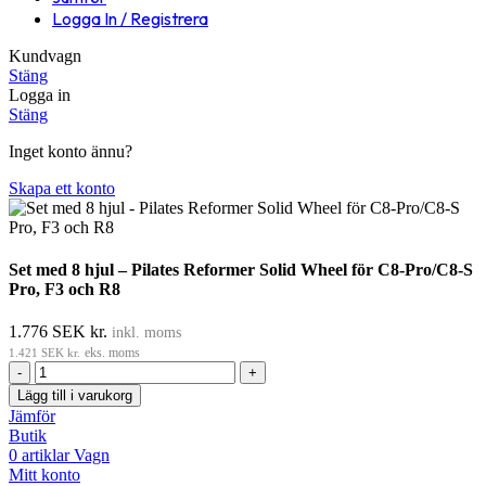
Logga In / Registrera
Kundvagn
Stäng
Logga in
Stäng
Inget konto ännu?
Skapa ett konto
Set med 8 hjul – Pilates Reformer Solid Wheel för C8-Pro/C8-S
Pro, F3 och R8
1.776
SEK kr.
inkl. moms
1.421
SEK kr.
eks. moms
Lägg till i varukorg
Jämför
Butik
0
artiklar
Vagn
Mitt konto