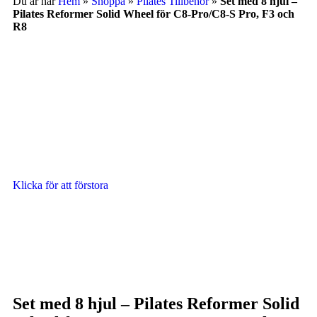
Du är här
Hem
»
Shoppa
»
Pilates Tillbehör
»
Set med 8 hjul –
Pilates Reformer Solid Wheel för C8-Pro/C8-S Pro, F3 och
R8
Klicka för att förstora
Set med 8 hjul – Pilates Reformer Solid