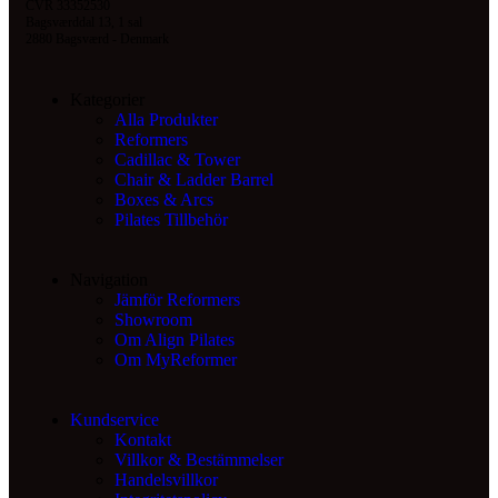
CVR 33352530
Bagsværddal 13, 1 sal
2880 Bagsværd - Denmark
Kategorier
Alla Produkter
Reformers
Cadillac & Tower
Chair & Ladder Barrel
Boxes & Arcs
Pilates Tillbehör
Navigation
Jämför Reformers
Showroom
Om Align Pilates
Om MyReformer
Kundservice
Kontakt
Villkor & Bestämmelser
Handelsvillkor