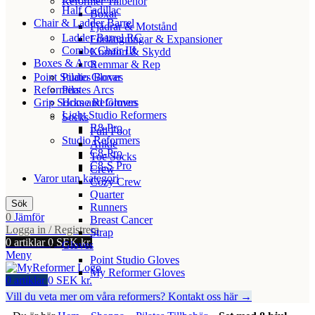
Reformer Tillbehör
Half Cadillac
Boxar
Chair & Ladder Barrel
Fjädrar & Motstånd
Ladder Barrel RC
Förlängningar & Expansioner
Combo Chair III
Komfort & Skydd
Boxes & Arcs
Remmar & Rep
Point Studio Gloves
Pilates Boxar
Reformers
Pilates Arcs
Grip Socks and Gloves
Home Reformers
Light Studio Reformers
Socks
R8-Pro
Full Foot
Studio Reformers
Ankle
C8-Pro
Toe Socks
C8-S Pro
Crew
Varor utan kategori
Cozy Crew
Quarter
Sök
Runners
0
Jämför
Breast Cancer
Logga in / Registrera
Strap
0
artiklar
0
SEK kr.
Gloves
Meny
Point Studio Gloves
My Reformer Gloves
0
artiklar
0
SEK kr.
Vill du veta mer om våra reformers? Kontakt oss här →