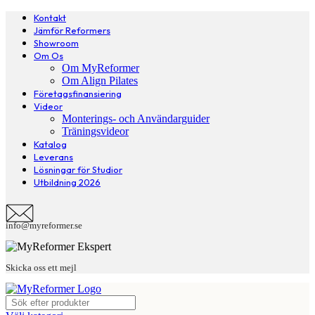
Kontakt
Jämför Reformers
Showroom
Om Os
Om MyReformer
Om Align Pilates
Företagsfinansiering
Videor
Monterings- och Användarguider
Träningsvideor
Katalog
Leverans
Lösningar för Studior
Utbildning 2026
info@myreformer.se
Skicka oss ett mejl