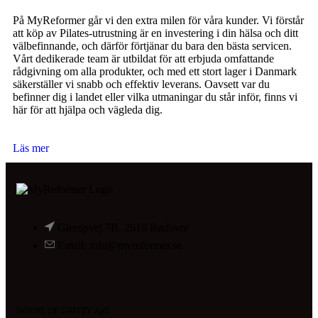
På MyReformer går vi den extra milen för våra kunder. Vi förstår
att köp av Pilates-utrustning är en investering i din hälsa och ditt
välbefinnande, och därför förtjänar du bara den bästa servicen.
Vårt dedikerade team är utbildat för att erbjuda omfattande
rådgivning om alla produkter, och med ett stort lager i Danmark
säkerställer vi snabb och effektiv leverans. Oavsett var du
befinner dig i landet eller vilka utmaningar du står inför, finns vi
här för att hjälpa och vägleda dig.
Läs mer
Glerupvej 7B, 2610 Rødovre
Email: info@myreformer.se
HOUSE OF GRITTY ApS