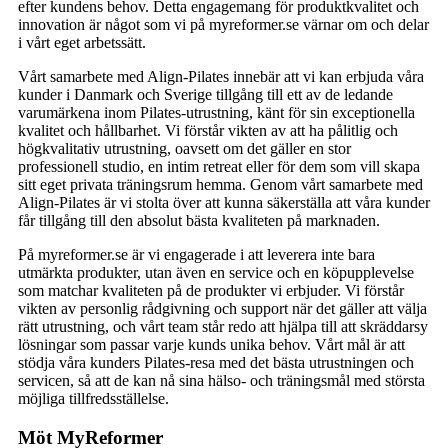
efter kundens behov. Detta engagemang för produktkvalitet och
innovation är något som vi på myreformer.se värnar om och delar
i vårt eget arbetssätt.
Vårt samarbete med Align-Pilates innebär att vi kan erbjuda våra
kunder i Danmark och Sverige tillgång till ett av de ledande
varumärkena inom Pilates-utrustning, känt för sin exceptionella
kvalitet och hållbarhet. Vi förstår vikten av att ha pålitlig och
högkvalitativ utrustning, oavsett om det gäller en stor
professionell studio, en intim retreat eller för dem som vill skapa
sitt eget privata träningsrum hemma. Genom vårt samarbete med
Align-Pilates är vi stolta över att kunna säkerställa att våra kunder
får tillgång till den absolut bästa kvaliteten på marknaden.
På myreformer.se är vi engagerade i att leverera inte bara
utmärkta produkter, utan även en service och en köpupplevelse
som matchar kvaliteten på de produkter vi erbjuder. Vi förstår
vikten av personlig rådgivning och support när det gäller att välja
rätt utrustning, och vårt team står redo att hjälpa till att skräddarsy
lösningar som passar varje kunds unika behov. Vårt mål är att
stödja våra kunders Pilates-resa med det bästa utrustningen och
servicen, så att de kan nå sina hälso- och träningsmål med största
möjliga tillfredsställelse.
Möt MyReformer