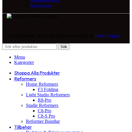
Integritetspolicy
Returpolicy
© MyReformer 2024 | Webbplats utvecklad av
Holm Digital
Sök
Menu
Kategorier
Shoppa Alla Produkter
Reformers
Home Reformers
F3 Folding
Light Studio Reformers
R8-Pro
Studie Reformers
C8-Pro
C8-S Pro
Reformer Bundlar
Tillbehör