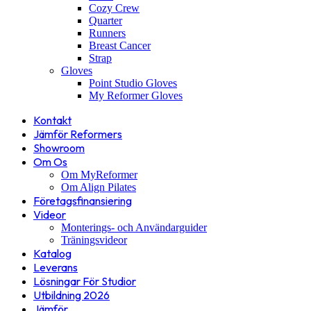
Cozy Crew
Quarter
Runners
Breast Cancer
Strap
Gloves
Point Studio Gloves
My Reformer Gloves
Kontakt
Jämför Reformers
Showroom
Om Os
Om MyReformer
Om Align Pilates
Företagsfinansiering
Videor
Monterings- och Användarguider
Träningsvideor
Katalog
Leverans
Lösningar För Studior
Utbildning 2026
Jämför