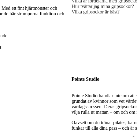
Vilka är fördelarna med gripsock
Hur tvättar jag mina gripsockor?
Med ett fint hjärtmönster och
Vilka gripsockor är bäst?
ar de här strumporna funktion och
ande
t
Pointe Studio
Pointe Studio handlar inte om att 
grundat av kvinnor som vet värdet 
vardagsstressen. Deras gripsocko
vilja rulla ut mattan – om och om 
Oavsett om du tränar pilates, barre
funkar till alla dina pass – och är 