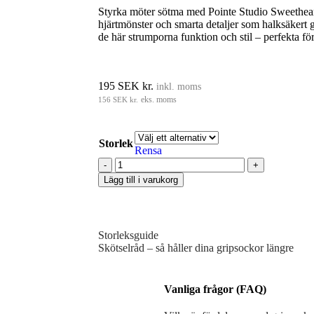
Styrka möter sötma med Pointe Studio Sweethear
hjärtmönster och smarta detaljer som halksäkert
de här strumporna funktion och stil – perfekta för 
195
SEK kr.
inkl. moms
156
SEK kr.
eks. moms
Storlek
Rensa
Lägg till i varukorg
Storleksguide
Skötselråd – så håller dina gripsockor längre
Vanliga frågor (FAQ)