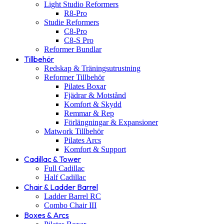
Light Studio Reformers
R8-Pro
Studie Reformers
C8-Pro
C8-S Pro
Reformer Bundlar
Tillbehör
Redskap & Träningsutrustning
Reformer Tillbehör
Pilates Boxar
Fjädrar & Motstånd
Komfort & Skydd
Remmar & Rep
Förlängningar & Expansioner
Matwork Tillbehör
Pilates Arcs
Komfort & Support
Cadillac & Tower
Full Cadillac
Half Cadillac
Chair & Ladder Barrel
Ladder Barrel RC
Combo Chair III
Boxes & Arcs