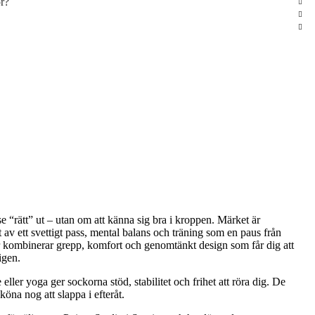
or?
se “rätt” ut – utan om att känna sig bra i kroppen. Märket är
av ett svettigt pass, mental balans och träning som en paus från
r kombinerar grepp, komfort och genomtänkt design som får dig att
igen.
 eller yoga ger sockorna stöd, stabilitet och frihet att röra dig. De
sköna nog att slappa i efteråt.