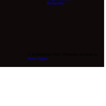
Returpolicy
© MyReformer 2024 | Webbplats utvecklad av
Holm Digital