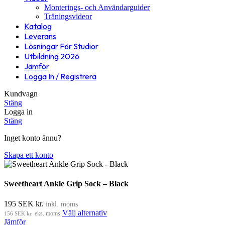
Monterings- och Användarguider
Träningsvideor
Katalog
Leverans
Lösningar För Studior
Utbildning 2026
Jämför
Logga In / Registrera
Kundvagn
Stäng
Logga in
Stäng
Inget konto ännu?
Skapa ett konto
Sweetheart Ankle Grip Sock – Black
195
SEK kr.
inkl. moms
Välj alternativ
156
SEK kr.
eks. moms
Jämför