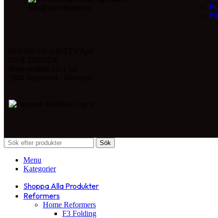
Bo
info@myreformer.se
Pil
HOUSE OF GRITTY ApS
CVR 33352530
Bagsværddal 13, 1 sal
2880 Bagsværd - Denmark
Sök
Menu
Kategorier
Shoppa Alla Produkter
Reformers
Home Reformers
F3 Folding