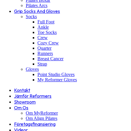
Pilates Boxar
Pilates Arcs
Grip Socks And Gloves
Socks
Full Foot
Ankle
Toe Socks
Crew
Cozy Crew
Quarter
Runners
Breast Cancer
Strap
Gloves
Point Studio Gloves
My Reformer Gloves
Kontakt
Jämför Reformers
Showroom
Om Os
Om MyReformer
Om Align Pilates
Företagsfinansiering
Videor