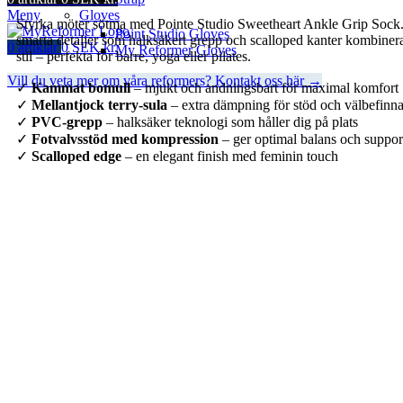
Meny
Gloves
Styrka möter sötma med Pointe Studio Sweetheart Ankle Grip Sock. 
Point Studio Gloves
smarta detaljer som halksäkert grepp och scalloped kanter kombiner
0
artiklar
0
SEK kr.
My Reformer Gloves
stil – perfekta för barre, yoga eller pilates.
Vill du veta mer om våra reformers? Kontakt oss här →
✓
Kammat bomull
– mjukt och andningsbart för maximal komfort
✓
Mellantjock terry-sula
– extra dämpning för stöd och välbefinn
✓
PVC-grepp
– halksäker teknologi som håller dig på plats
✓
Fotvalvsstöd med kompression
– ger optimal balans och suppor
✓
Scalloped edge
– en elegant finish med feminin touch