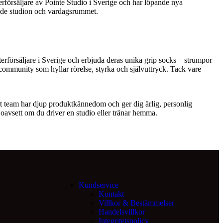
erförsäljare av Pointe Studio i Sverige och har löpande nya
både studion och vardagsrummet.
terförsäljare i Sverige och erbjuda deras unika grip socks – strumpor
community som hyllar rörelse, styrka och självuttryck. Tack vare
årt team har djup produktkännedom och ger dig ärlig, personlig
, oavsett om du driver en studio eller tränar hemma.
Kundservice
Kontakt
Villkor & Bestämmelser
Handelsvillkor
Integritetspolicy