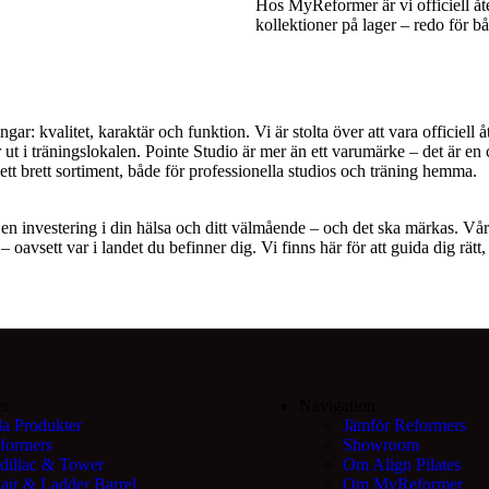
Hos MyReformer är vi officiell åt
kollektioner på lager – redo för 
 kvalitet, karaktär och funktion. Vi är stolta över att vara officiell å
 i träningslokalen. Pointe Studio är mer än ett varumärke – det är en 
h ett brett sortiment, både för professionella studios och träning hemma.
är en investering i din hälsa och ditt välmående – och det ska märkas. V
 oavsett var i landet du befinner dig. Vi finns här för att guida dig rätt
er
Navigation
la Produkter
Jämför Reformers
formers
Showroom
dillac & Tower
Om Align Pilates
air & Ladder Barrel
Om MyReformer