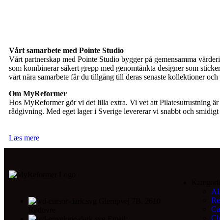
Vårt samarbete med Pointe Studio
Vårt partnerskap med Pointe Studio bygger på gemensamma värderingar:
som kombinerar säkert grepp med genomtänkta designer som sticker ut
vårt nära samarbete får du tillgång till deras senaste kollektioner oc
Om MyReformer
Hos MyReformer gör vi det lilla extra. Vi vet att Pilatesutrustning 
rådgivning. Med eget lager i Sverige levererar vi snabbt och smidigt –
Læs mere
Kategori
Al
Re
Glerupvej 7B, 2610
Ca
Rødovre
Ch
Email: