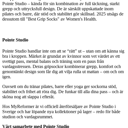
Pointe Studio – kända för sin kombination av full täckning, starkt
grepp och uttrycksfull design. De är särskilt uppskattade inom
pilates och barre, där stöd och stabilitet gör skillnad. 2025 utsågs de
dessutom till "Best Grip Socks" av Women's Health.
Pointe Studio
Pointe Studio handlar inte om att se “rätt” ut – utan om att känna sig
bra i kroppen. Märket är grundat av kvinnor som vet värdet av ett
svettigt pass, mental balans och träning som en paus från
vardagsstressen. Deras gripsockor kombinerar grepp, komfort och
genomtänkt design som får dig att vilja rulla ut mattan – om och om
igen.
Oavsett om du tränar pilates, barre eller yoga ger sockorna stöd,
stabilitet och frihet att röra dig. De funkar till alla dina pass – och är
sköna nog att slappa i efteråt.
Hos MyReformer är vi officiell återförsäljare av Pointe Studio i
Sverige och har löpande nya kollektioner på lager – redo för både
studion och vardagsrummet.
Vårt samarbete med Pointe Studio