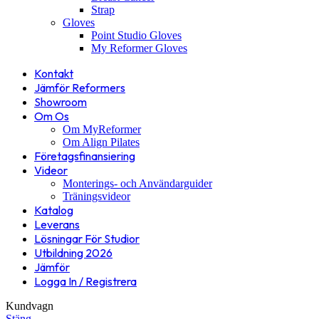
Strap
Gloves
Point Studio Gloves
My Reformer Gloves
Kontakt
Jämför Reformers
Showroom
Om Os
Om MyReformer
Om Align Pilates
Företagsfinansiering
Videor
Monterings- och Användarguider
Träningsvideor
Katalog
Leverans
Lösningar För Studior
Utbildning 2026
Jämför
Logga In / Registrera
Kundvagn
Stäng