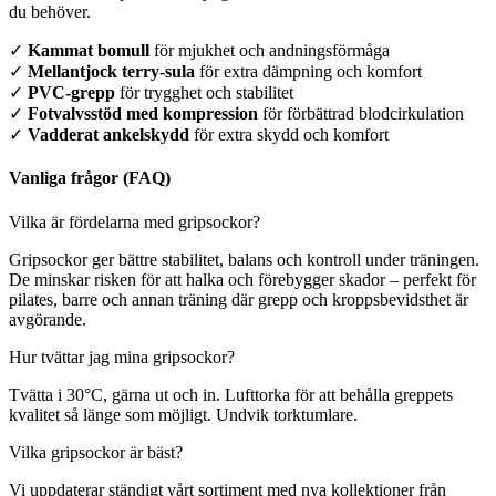
du behöver.
✓
Kammat bomull
för mjukhet och andningsförmåga
✓
Mellantjock terry-sula
för extra dämpning och komfort
✓
PVC-grepp
för trygghet och stabilitet
✓
Fotvalvsstöd med kompression
för förbättrad blodcirkulation
✓
Vadderat ankelskydd
för extra skydd och komfort
Vanliga frågor (FAQ)
Vilka är fördelarna med gripsockor?
Gripsockor ger bättre stabilitet, balans och kontroll under träningen.
De minskar risken för att halka och förebygger skador – perfekt för
pilates, barre och annan träning där grepp och kroppsbevidsthet är
avgörande.
Hur tvättar jag mina gripsockor?
Tvätta i 30°C, gärna ut och in. Lufttorka för att behålla greppets
kvalitet så länge som möjligt. Undvik torktumlare.
Vilka gripsockor är bäst?
Vi uppdaterar ständigt vårt sortiment med nya kollektioner från