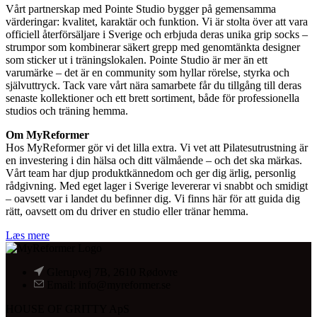
Vårt partnerskap med Pointe Studio bygger på gemensamma
värderingar: kvalitet, karaktär och funktion. Vi är stolta över att vara
officiell återförsäljare i Sverige och erbjuda deras unika grip socks –
strumpor som kombinerar säkert grepp med genomtänkta designer
som sticker ut i träningslokalen. Pointe Studio är mer än ett
varumärke – det är en community som hyllar rörelse, styrka och
självuttryck. Tack vare vårt nära samarbete får du tillgång till deras
senaste kollektioner och ett brett sortiment, både för professionella
studios och träning hemma.
Om MyReformer
Hos MyReformer gör vi det lilla extra. Vi vet att Pilatesutrustning är
en investering i din hälsa och ditt välmående – och det ska märkas.
Vårt team har djup produktkännedom och ger dig ärlig, personlig
rådgivning. Med eget lager i Sverige levererar vi snabbt och smidigt
– oavsett var i landet du befinner dig. Vi finns här för att guida dig
rätt, oavsett om du driver en studio eller tränar hemma.
Læs mere
Glerupvej 7B, 2610 Rødovre
Email: info@myreformer.se
HOUSE OF GRITTY ApS