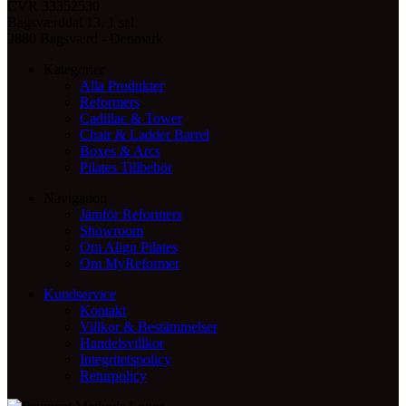
CVR 33352530
Bagsværddal 13, 1 sal
2880 Bagsværd - Denmark
Kategorier
Alla Produkter
Reformers
Cadillac & Tower
Chair & Ladder Barrel
Boxes & Arcs
Pilates Tillbehör
Navigation
Jämför Reformers
Showroom
Om Align Pilates
Om MyReformer
Kundservice
Kontakt
Villkor & Bestämmelser
Handelsvillkor
Integritetspolicy
Returpolicy