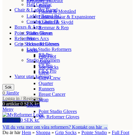
Reformer Tillbehör
Half Cadillac
Boxar
Chair & Ladder Barrel
Fjädrar & Motstånd
Ladder Barrel RC
Förlängningar & Expansioner
Combo Chair III
Komfort & Skydd
Boxes & Arcs
Remmar & Rep
Point Studio Gloves
Pilates Boxar
Reformers
Pilates Arcs
Grip Socks and Gloves
Home Reformers
Light Studio Reformers
Socks
R8-Pro
Full Foot
Studio Reformers
Ankle
C8-Pro
Toe Socks
C8-S Pro
Crew
Varor utan kategori
Cozy Crew
Quarter
Sök
Runners
0
Jämför
Breast Cancer
Logga in / Registrera
Strap
0
artiklar
0
SEK kr.
Gloves
Meny
Point Studio Gloves
My Reformer Gloves
0
artiklar
0
SEK kr.
Vill du veta mer om våra reformers? Kontakt oss här →
Du är här
Hem
»
Shoppa
»
Grip Socks
»
Pointe Studio
»
Full Foot