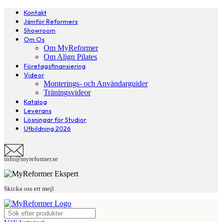
Kontakt
Jämför Reformers
Showroom
Om Os
Om MyReformer
Om Align Pilates
Företagsfinansiering
Videor
Monterings- och Användarguider
Träningsvideor
Katalog
Leverans
Lösningar för Studior
Utbildning 2026
info@myreformer.se
Skicka oss ett mejl