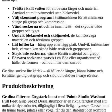
Tvätta i kallt vatten
för att bevara färger och material.
Använd ett milt tvättmedel utan blekmedel.
Välj skonsamt program
i tvättmaskinen för att minimera
slitage på grepp och kompression.
Vänd sockorna ut och in
innan tvätt – det skyddar både
greppet och tyget.
Undvik blekmedel och sköljmedel
, de kan försvaga
materialen och försämra greppet.
Låt lufttorka
– häng upp eller lägg platt. Undvik torktumlare
helt, värmen kan skada både resår och greppzoner.
Stryk inte sockorna
, värme förstör material och grepp.
Förvara sockorna parvis
i en låda eller organiserare så
håller de formen – och du hittar dem snabbt.
Ge dina sockor lite kärlek – så håller de längre, känns bättre och
fortsätter ge dig det grepp och stöd du behöver i varje rörelse.
Produktbeskrivning
Ge dina fötter en färgstark boost med Pointe Studio Washout
Full Foot Grip Sock!
Dessa strumpor är en riktig färgfest med sitt
unika tie-dye-mönster, tillgängligt i flera livliga nyanser. Oavsett om
du tränar barre, pilates eller yoga, får du den stabilitet och komfort