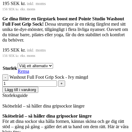
195
SEK kr.
inkl. moms
156
SEK kr.
eks. moms
Ge dina fötter en färgstark boost med Pointe Studio Washout
Full Foot Grip Sock!
Dessa strumpor är en riktig färgfest med sitt
unika tie-dye-mönster, tillgängligt i flera livliga nyanser. Oavsett om
du tränar barre, pilates eller yoga, får du den stabilitet och komfort
du behöver.
195
SEK kr.
inkl. moms
156
SEK kr.
eks. moms
Storlek
Rensa
Washout Full Foot Grip Sock - Ivy mängd
Lägg till i varukorg
Storleksguide
Skötselråd – så håller dina gripsockor längre
Skötselråd – så håller dina gripsockor längre
För att dina sockor ska hålla formen, kännas sköna och ge dig rätt
stöd – gång på gång – gäller det att ta hand om dem rätt. Här är våra
bästa tips: