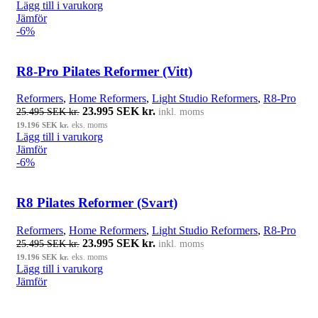
Lägg till i varukorg
Jämför
-6%
R8-Pro Pilates Reformer (Vitt)
Reformers
,
Home Reformers
,
Light Studio Reformers
,
R8-Pro
Det ursprungliga priset var: 25.495 SEK kr..
23.995
SEK kr.
Det nuvarande priset är: 23.995 SE
25.495
SEK kr.
inkl. moms
kr..
19.196
SEK kr.
eks. moms
Lägg till i varukorg
Jämför
-6%
R8 Pilates Reformer (Svart)
Reformers
,
Home Reformers
,
Light Studio Reformers
,
R8-Pro
Det ursprungliga priset var: 25.495 SEK kr..
23.995
SEK kr.
Det nuvarande priset är: 23.995 SE
25.495
SEK kr.
inkl. moms
kr..
19.196
SEK kr.
eks. moms
Lägg till i varukorg
Jämför