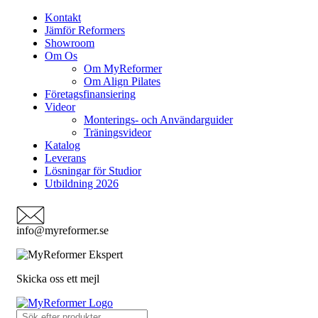
Kontakt
Jämför Reformers
Showroom
Om Os
Om MyReformer
Om Align Pilates
Företagsfinansiering
Videor
Monterings- och Användarguider
Träningsvideor
Katalog
Leverans
Lösningar för Studior
Utbildning 2026
info@myreformer.se
Skicka oss ett mejl