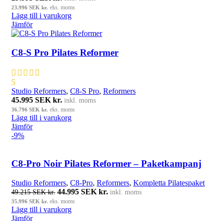
23.996
SEK kr.
eks. moms
Lägg till i varukorg
Jämför
C8-S Pro Pilates Reformer
5
Studio Reformers
,
C8-S Pro
,
Reformers
45.995
SEK kr.
inkl. moms
36.796
SEK kr.
eks. moms
Lägg till i varukorg
Jämför
-9%
C8-Pro Noir Pilates Reformer – Paketkampanj
Studio Reformers
,
C8-Pro
,
Reformers
,
Kompletta Pilatespaket
Det ursprungliga priset var: 49.215 SEK kr..
44.995
SEK kr.
Det nuvarande priset är: 44.995 SE
49.215
SEK kr.
inkl. moms
kr..
35.996
SEK kr.
eks. moms
Lägg till i varukorg
Jämför