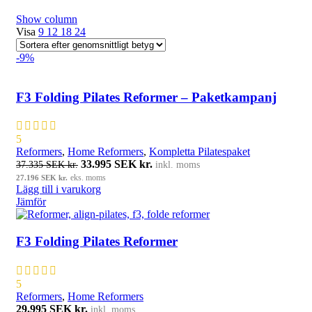
Show column
Visa
9
12
18
24
-9%
F3 Folding Pilates Reformer – Paketkampanj
5
Reformers
,
Home Reformers
,
Kompletta Pilatespaket
Det ursprungliga priset var: 37.335 SEK kr..
33.995
SEK kr.
Det nuvarande priset är: 33.995 SE
37.335
SEK kr.
inkl. moms
kr..
27.196
SEK kr.
eks. moms
Lägg till i varukorg
Jämför
F3 Folding Pilates Reformer
5
Reformers
,
Home Reformers
29.995
SEK kr.
inkl. moms