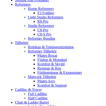
Shoppa Alla Produkter
Reformers
Home Reformers
F3 Folding
Light Studio Reformers
R8-Pro
Studie Reformers
C8-Pro
C8-S Pro
Reformer Bundlar
Tillbehör
Redskap & Träningsutrustning
Reformer Tillbehör
Pilates Boxar
Fjädrar & Motstånd
Komfort & Skydd
Remmar & Rep
Förlängningar & Expansioner
Matwork Tillbehör
Pilates Arcs
Komfort & Support
Cadillac & Tower
Full Cadillac
Half Cadillac
Chair & Ladder Barrel