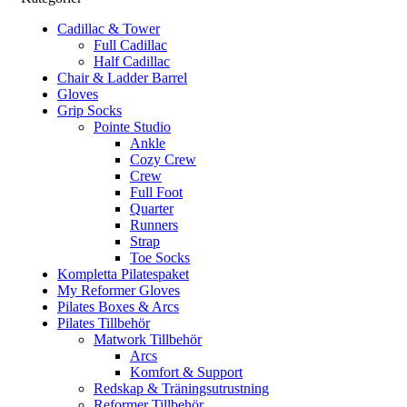
Cadillac & Tower
Full Cadillac
Half Cadillac
Chair & Ladder Barrel
Gloves
Grip Socks
Pointe Studio
Ankle
Cozy Crew
Crew
Full Foot
Quarter
Runners
Strap
Toe Socks
Kompletta Pilatespaket
My Reformer Gloves
Pilates Boxes & Arcs
Pilates Tillbehör
Matwork Tillbehör
Arcs
Komfort & Support
Redskap & Träningsutrustning
Reformer Tillbehör