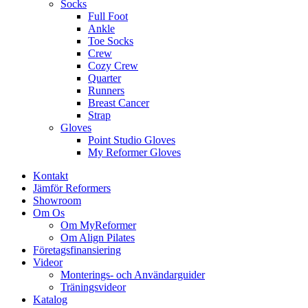
Socks
Full Foot
Ankle
Toe Socks
Crew
Cozy Crew
Quarter
Runners
Breast Cancer
Strap
Gloves
Point Studio Gloves
My Reformer Gloves
Kontakt
Jämför Reformers
Showroom
Om Os
Om MyReformer
Om Align Pilates
Företagsfinansiering
Videor
Monterings- och Användarguider
Träningsvideor
Katalog