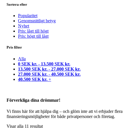
Sortera efter
Popularitet
Genomsnittligt betyg
Nyhet
Pris: lågt till högt
Pris: högt till lågt
Pris filter
Alla
0
SEK kr.
-
13.500
SEK kr.
13.500
SEK kr.
-
27.000
SEK kr.
27.000
SEK kr.
-
40.500
SEK kr.
40.500
SEK kr.
+
Förverkliga dina drömmar!
Vi finns här för att hjälpa dig – och glöm inte att vi erbjuder flera
finansieringsmöjligheter för både privatpersoner och företag.
Visar alla 11 resultat
Sortera efter genomsnittligt betyg