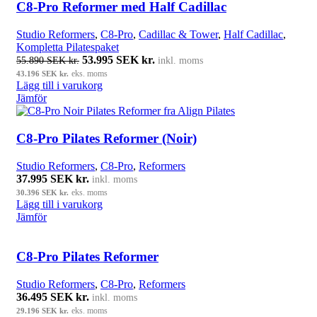
C8-Pro Reformer med Half Cadillac
Studio Reformers
,
C8-Pro
,
Cadillac & Tower
,
Half Cadillac
,
Kompletta Pilatespaket
Det ursprungliga priset var: 55.890 SEK kr..
53.995
SEK kr.
Det nuvarande priset är: 53.995 SE
55.890
SEK kr.
inkl. moms
kr..
43.196
SEK kr.
eks. moms
Lägg till i varukorg
Jämför
C8-Pro Pilates Reformer (Noir)
Studio Reformers
,
C8-Pro
,
Reformers
37.995
SEK kr.
inkl. moms
30.396
SEK kr.
eks. moms
Lägg till i varukorg
Jämför
C8-Pro Pilates Reformer
Studio Reformers
,
C8-Pro
,
Reformers
36.495
SEK kr.
inkl. moms
29.196
SEK kr.
eks. moms