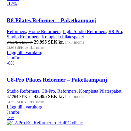
-12%
R8 Pilates Reformer – Paketkampanj
Reformers
,
Home Reformers
,
Light Studio Reformers
,
R8-Pro
,
Studio Reformers
,
Kompletta Pilatespaket
Det ursprungliga priset var: 34.175 SEK kr..
29.995
SEK kr.
Det nuvarande priset är: 29.995 SE
34.175
SEK kr.
inkl. moms
kr..
23.996
SEK kr.
eks. moms
Lägg till i varukorg
Jämför
-8%
C8-Pro Pilates Reformer – Paketkampanj
Studio Reformers
,
C8-Pro
,
Reformers
,
Kompletta Pilatespaket
Det ursprungliga priset var: 47.264 SEK kr..
43.495
SEK kr.
Det nuvarande priset är: 43.495 SE
47.264
SEK kr.
inkl. moms
kr..
34.796
SEK kr.
eks. moms
Lägg till i varukorg
Jämför
-3%