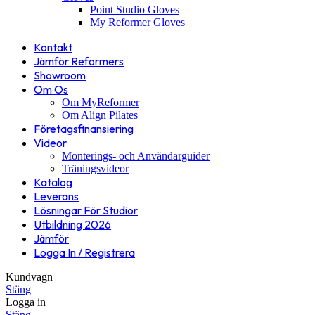
Point Studio Gloves
My Reformer Gloves
Kontakt
Jämför Reformers
Showroom
Om Os
Om MyReformer
Om Align Pilates
Företagsfinansiering
Videor
Monterings- och Användarguider
Träningsvideor
Katalog
Leverans
Lösningar För Studior
Utbildning 2026
Jämför
Logga In / Registrera
Kundvagn
Stäng
Logga in
Stäng