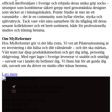
officiell återförsäljare i Sverige och erbjuda deras unika grip socks –
strumpor som kombinerar säkert grepp med genomtänkta designer
som sticker ut i träningslokalen. Pointe Studio är mer än ett
varumärke – det är en community som hyllar rörelse, styrka och
självuttryck. Tack vare vårt nära samarbete får du tillgång till deras
senaste kollektioner och ett brett sortiment, både för professionella
studios och träning hemma.
Om MyReformer
Hos MyReformer gör vi det lilla extra. Vi vet att Pilatesutrustning är
en investering i din hälsa och ditt välmående – och det ska märkas.
Vårt team har djup produktkännedom och ger dig ärlig, personlig
rådgivning. Med eget lager i Sverige levererar vi snabbt och smidigt
– oavsett var i landet du befinner dig. Vi finns här för att guida dig
rätt, oavsett om du driver en studio eller tränar hemma.
Læs mere
Glerupvej 7B, 2610 Rødovre
Email: info@myreformer.se
HOUSE OF GRITTY ApS
CVR 33352530
Bagsværddal 13, 1 sal