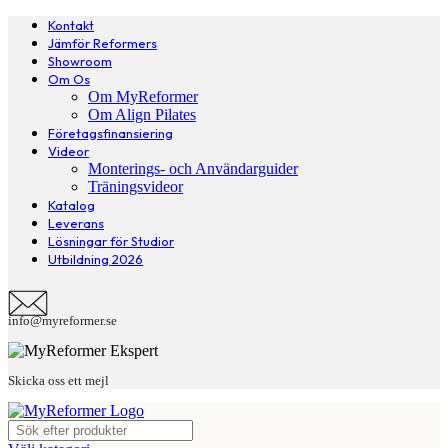
Kontakt
Jämför Reformers
Showroom
Om Os
Om MyReformer
Om Align Pilates
Företagsfinansiering
Videor
Monterings- och Användarguider
Träningsvideor
Katalog
Leverans
Lösningar för Studior
Utbildning 2026
info@myreformer.se
Skicka oss ett mejl