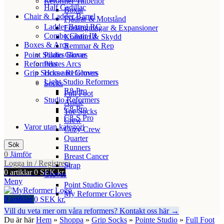
Reformer Tillbehör
Half Cadillac
Boxar
Chair & Ladder Barrel
Fjädrar & Motstånd
Ladder Barrel RC
Förlängningar & Expansioner
Combo Chair III
Komfort & Skydd
Boxes & Arcs
Remmar & Rep
Point Studio Gloves
Pilates Boxar
Reformers
Pilates Arcs
Grip Socks and Gloves
Home Reformers
Light Studio Reformers
Socks
R8-Pro
Full Foot
Studio Reformers
Ankle
C8-Pro
Toe Socks
C8-S Pro
Crew
Varor utan kategori
Cozy Crew
Quarter
Sök
Runners
0
Jämför
Breast Cancer
Logga in / Registrera
Strap
0
artiklar
0
SEK kr.
Gloves
Meny
Point Studio Gloves
My Reformer Gloves
0
artiklar
0
SEK kr.
Vill du veta mer om våra reformers? Kontakt oss här →
Du är här
Hem
»
Shoppa
»
Grip Socks
»
Pointe Studio
»
Full Foot