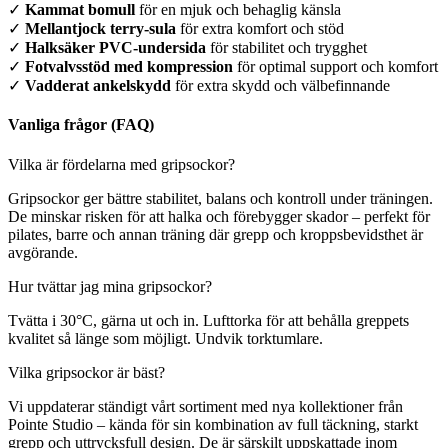
✓
Kammat bomull
för en mjuk och behaglig känsla
✓
Mellantjock terry-sula
för extra komfort och stöd
✓
Halksäker PVC-undersida
för stabilitet och trygghet
✓
Fotvalvsstöd med kompression
för optimal support och komfort
✓
Vadderat ankelskydd
för extra skydd och välbefinnande
Vanliga frågor (FAQ)
Vilka är fördelarna med gripsockor?
Gripsockor ger bättre stabilitet, balans och kontroll under träningen.
De minskar risken för att halka och förebygger skador – perfekt för
pilates, barre och annan träning där grepp och kroppsbevidsthet är
avgörande.
Hur tvättar jag mina gripsockor?
Tvätta i 30°C, gärna ut och in. Lufttorka för att behålla greppets
kvalitet så länge som möjligt. Undvik torktumlare.
Vilka gripsockor är bäst?
Vi uppdaterar ständigt vårt sortiment med nya kollektioner från
Pointe Studio – kända för sin kombination av full täckning, starkt
grepp och uttrycksfull design. De är särskilt uppskattade inom