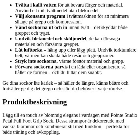
Tvätta i kallt vatten
för att bevara färger och material.
Använd ett milt tvättmedel utan blekmedel.
Välj skonsamt program
i tvättmaskinen för att minimera
slitage på grepp och kompression.
Vänd sockorna ut och in
innan tvätt – det skyddar både
greppet och tyget.
Undvik blekmedel och sköljmedel
, de kan försvaga
materialen och försämra greppet.
Låt lufttorka
– häng upp eller lägg platt. Undvik torktumlare
helt, värmen kan skada både resår och greppzoner.
Stryk inte sockorna
, värme förstör material och grepp.
Förvara sockorna parvis
i en låda eller organiserare så
håller de formen – och du hittar dem snabbt.
Ge dina sockor lite kärlek – så håller de längre, känns bättre och
fortsätter ge dig det grepp och stöd du behöver i varje rörelse.
Produktbeskrivning
Lägg till en touch av blommig elegans i vardagen med Pointe Studio
Petal Full Foot Grip Sock. Dessa strumpor är dekorerade med
vackra blommor och kombinerar stil med funktion – perfekta för
både träning och avkoppling.