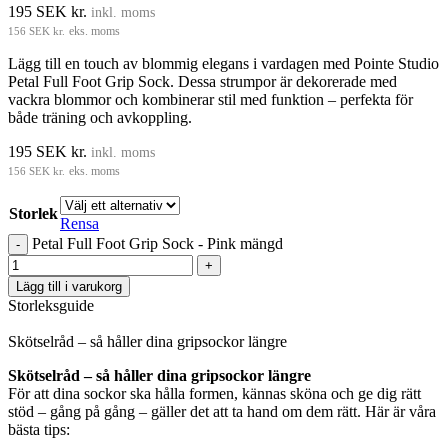
195
SEK kr.
inkl. moms
156
SEK kr.
eks. moms
Lägg till en touch av blommig elegans i vardagen med Pointe Studio
Petal Full Foot Grip Sock. Dessa strumpor är dekorerade med
vackra blommor och kombinerar stil med funktion – perfekta för
både träning och avkoppling.
195
SEK kr.
inkl. moms
156
SEK kr.
eks. moms
Storlek
Rensa
Petal Full Foot Grip Sock - Pink mängd
Lägg till i varukorg
Storleksguide
Skötselråd – så håller dina gripsockor längre
Skötselråd – så håller dina gripsockor längre
För att dina sockor ska hålla formen, kännas sköna och ge dig rätt
stöd – gång på gång – gäller det att ta hand om dem rätt. Här är våra
bästa tips: