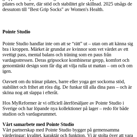
pilates och barre, där stöd och stabilitet gör skillnad. 2025 utsågs de
dessutom till "Best Grip Socks" av Women's Health.
Pointe Studio
Pointe Studio handlar inte om att se “rätt” ut – utan om att känna sig
bra i kroppen. Märket är grundat av kvinnor som vet värdet av ett
svettigt pass, mental balans och träning som en paus från
vardagsstressen. Deras gripsockor kombinerar grepp, komfort och
genomtänkt design som får dig att vilja rulla ut mattan – om och om
igen.
Oavsett om du tränar pilates, barre eller yoga ger sockorna stöd,
stabilitet och frihet att röra dig. De funkar till alla dina pass – och är
sköna nog att slappa i efteråt.
Hos MyReformer är vi officiell återförsäljare av Pointe Studio i
Sverige och har löpande nya kollektioner på lager – redo för både
studion och vardagsrummet.
Vårt samarbete med Pointe Studio
Vårt partnerskap med Pointe Studio bygger på gemensamma
värderingar: kvalitet, karaktär och funktion. Vi är stolta över att vara