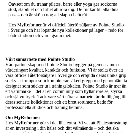
Oavsett om du tränar pilates, barre eller yoga ger sockorna
stöd, stabilitet och frihet att röra dig. De funkar till alla dina
pass – och är sköna nog att slappa i efteråt.
Hos MyReformer är vi officiell återförsäljare av Pointe Studio
i Sverige och har löpande nya kollektioner på lager – redo för
både studion och vardagsrummet.
Vårt samarbete med Pointe Studio
Vårt partnerskap med Pointe Studio bygger på gemensamma
värderingar: kvalitet, karaktär och funktion. Vi är stolta över att
vara officiell återförsäljare i Sverige och erbjuda deras unika grip
socks – strumpor som kombinerar säkert grepp med genomtänkta
designer som sticker ut i träningslokalen. Pointe Studio är mer än
ett varumärke – det är en community som hyllar rörelse, styrka
och självuttryck. Tack vare vårt nära samarbete får du tillgång till
deras senaste kollektioner och ett brett sortiment, både för
professionella studios och träning hemma.
Om MyReformer
Hos MyReformer gör vi det lilla extra. Vi vet att Pilatesutrustning
är en investering i din hälsa och ditt välmående – och det ska