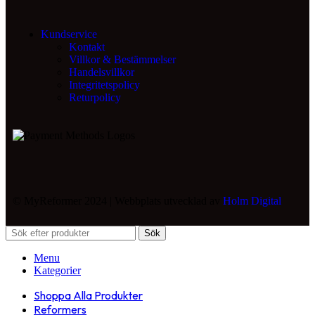
Kundservice
Kontakt
Villkor & Bestämmelser
Handelsvillkor
Integritetspolicy
Returpolicy
© MyReformer 2024 | Webbplats utvecklad av
Holm Digital
Sök
Menu
Kategorier
Shoppa Alla Produkter
Reformers