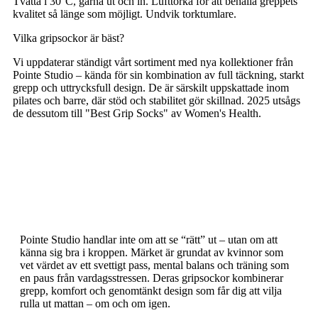
Tvätta i 30°C, gärna ut och in. Lufttorka för att behålla greppets
kvalitet så länge som möjligt. Undvik torktumlare.
Vilka gripsockor är bäst?
Vi uppdaterar ständigt vårt sortiment med nya kollektioner från
Pointe Studio – kända för sin kombination av full täckning, starkt
grepp och uttrycksfull design. De är särskilt uppskattade inom
pilates och barre, där stöd och stabilitet gör skillnad. 2025 utsågs
de dessutom till "Best Grip Socks" av Women's Health.
Pointe Studio handlar inte om att se “rätt” ut – utan om att
känna sig bra i kroppen. Märket är grundat av kvinnor som
vet värdet av ett svettigt pass, mental balans och träning som
en paus från vardagsstressen. Deras gripsockor kombinerar
grepp, komfort och genomtänkt design som får dig att vilja
rulla ut mattan – om och om igen.