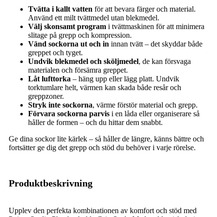
Tvätta i kallt vatten
för att bevara färger och material.
Använd ett milt tvättmedel utan blekmedel.
Välj skonsamt program
i tvättmaskinen för att minimera
slitage på grepp och kompression.
Vänd sockorna ut och in
innan tvätt – det skyddar både
greppet och tyget.
Undvik blekmedel och sköljmedel
, de kan försvaga
materialen och försämra greppet.
Låt lufttorka
– häng upp eller lägg platt. Undvik
torktumlare helt, värmen kan skada både resår och
greppzoner.
Stryk inte sockorna
, värme förstör material och grepp.
Förvara sockorna parvis
i en låda eller organiserare så
håller de formen – och du hittar dem snabbt.
Ge dina sockor lite kärlek – så håller de längre, känns bättre och
fortsätter ge dig det grepp och stöd du behöver i varje rörelse.
Produktbeskrivning
Upplev den perfekta kombinationen av komfort och stöd med