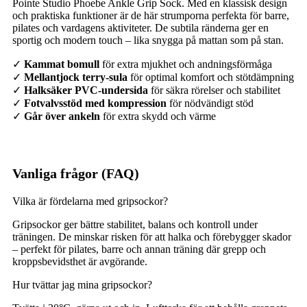
Pointe Studio Phoebe Ankle Grip Sock. Med en klassisk design
och praktiska funktioner är de här strumporna perfekta för barre,
pilates och vardagens aktiviteter. De subtila ränderna ger en
sportig och modern touch – lika snygga på mattan som på stan.
✓
Kammat bomull
för extra mjukhet och andningsförmåga
✓
Mellantjock terry-sula
för optimal komfort och stötdämpning
✓
Halksäker PVC-undersida
för säkra rörelser och stabilitet
✓
Fotvalvsstöd med kompression
för nödvändigt stöd
✓
Går över ankeln
för extra skydd och värme
Vanliga frågor (FAQ)
Vilka är fördelarna med gripsockor?
Gripsockor ger bättre stabilitet, balans och kontroll under
träningen. De minskar risken för att halka och förebygger skador
– perfekt för pilates, barre och annan träning där grepp och
kroppsbevidsthet är avgörande.
Hur tvättar jag mina gripsockor?