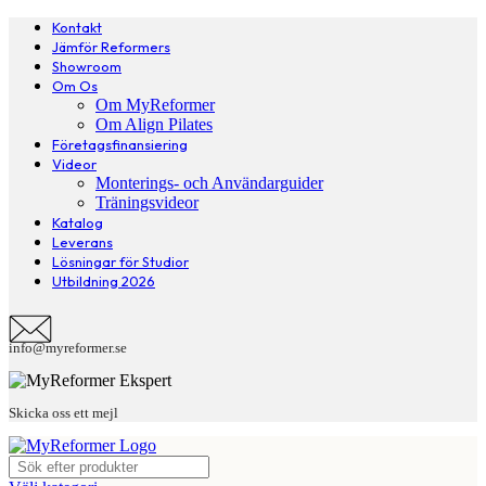
Kontakt
Jämför Reformers
Showroom
Om Os
Om MyReformer
Om Align Pilates
Företagsfinansiering
Videor
Monterings- och Användarguider
Träningsvideor
Katalog
Leverans
Lösningar för Studior
Utbildning 2026
info@myreformer.se
Skicka oss ett mejl