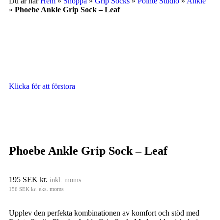
Du är här
Hem
»
Shoppa
»
Grip Socks
»
Pointe Studio
»
Ankle
»
Phoebe Ankle Grip Sock – Leaf
Klicka för att förstora
Phoebe Ankle Grip Sock – Leaf
195
SEK kr.
inkl. moms
156
SEK kr.
eks. moms
Upplev den perfekta kombinationen av komfort och stöd med