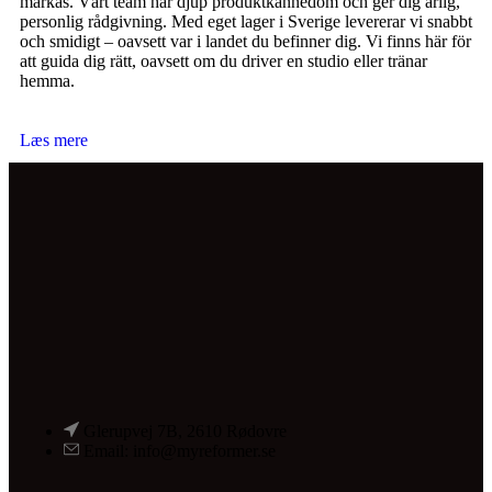
märkas. Vårt team har djup produktkännedom och ger dig ärlig,
personlig rådgivning. Med eget lager i Sverige levererar vi snabbt
och smidigt – oavsett var i landet du befinner dig. Vi finns här för
att guida dig rätt, oavsett om du driver en studio eller tränar
hemma.
Læs mere
Glerupvej 7B, 2610 Rødovre
Email: info@myreformer.se