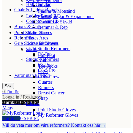
Reformer Tillbehör
Half Cadillac
Boxar
Chair & Ladder Barrel
Fjädrar & Motstånd
Ladder Barrel RC
Förlängningar & Expansioner
Combo Chair III
Komfort & Skydd
Boxes & Arcs
Remmar & Rep
Point Studio Gloves
Pilates Boxar
Reformers
Pilates Arcs
Grip Socks and Gloves
Home Reformers
Light Studio Reformers
Socks
R8-Pro
Full Foot
Studio Reformers
Ankle
C8-Pro
Toe Socks
C8-S Pro
Crew
Varor utan kategori
Cozy Crew
Quarter
Sök
Runners
0
Jämför
Breast Cancer
Logga in / Registrera
Strap
0
artiklar
0
SEK kr.
Gloves
Meny
Point Studio Gloves
My Reformer Gloves
0
artiklar
0
SEK kr.
Vill du veta mer om våra reformers? Kontakt oss här →