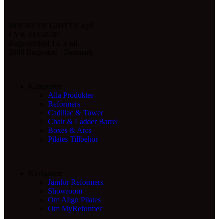
HOUSE OF GRITTY ApS
CVR 33352530
Bagsværddal 13, 1 sal
2880 Bagsværd - Denmark
Kategorier
Alla Produkter
Reformers
Cadillac & Tower
Chair & Ladder Barrel
Boxes & Arcs
Pilates Tillbehör
Navigation
Jämför Reformers
Showroom
Om Align Pilates
Om MyReformer